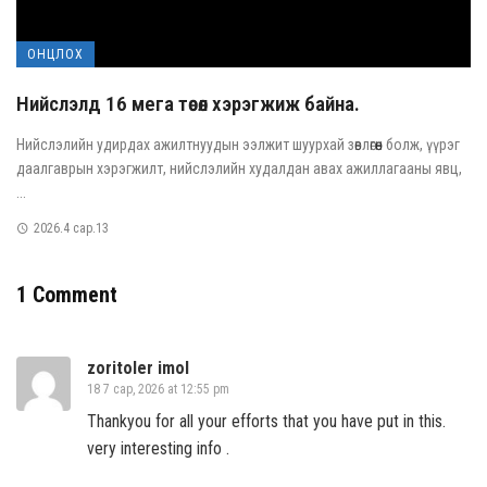
ОНЦЛОХ
Нийслэлд 16 мега төсөл хэрэгжиж байна.
Нийслэлийн удирдах ажилтнуудын ээлжит шуурхай зөвлөгөөн болж, үүрэг
даалгаврын хэрэгжилт, нийслэлийн худалдан авах ажиллагааны явц,
...
2026.4 сар.13
1 Comment
zoritoler imol
18 7 сар, 2026 at 12:55 pm
Thankyou for all your efforts that you have put in this.
very interesting info .