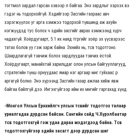
тогтмол зардал гарсан хэвээр л байгаа. Энэ зардлыг хэрхэх вэ
гэдэг нь тодорхойгүй. Хэдийгээр Засгийн газраас авч
хэрэгжүүлэх уг арга хэмжээ тодорхой түвшинд аж ахуйн
нэгжүүдэд тус болох ч эдийн засгийг аврах хэмжээнд хүрч
чадахгүй. Хоёрдугаарт, 5.1 их наяд төгрөгийг хоёр эх үүсвэрээс
татах болов уу гэж харж байна. Эхнийх нь, төсвөө тодотгоно.
Шаардлагагүй тэвчиж болох зардлуудаа тэвчих ёстой.
Хоёрдугаарт, манайхтай харилцдаг олон улсын байгууллагууд,
стратегийн түнш орнуудаас ямар нэг аргаар мөнгө гуйхаас өөр
аргагүй болно. Энэ хүрээнд Засгийн газар ажлаа хийж явж
байгаа байлгүй дээ. Ингэхгүйгээр ийм их мөнгийг гаргахад хүнд.
-Монгол Улсын Ерөнхийлөгч улсын төсвийг тодотгох талаар
уриалгадаа дурдсан байсан. Сангийн сайд Ч.Хүрэлбаатар
төсөв тодотгохгүй гэж удаа дараа мэдэгдээд байна. Төсвөө
тодотгохгүйгээр эдийн засагт дээр дурдсан шиг