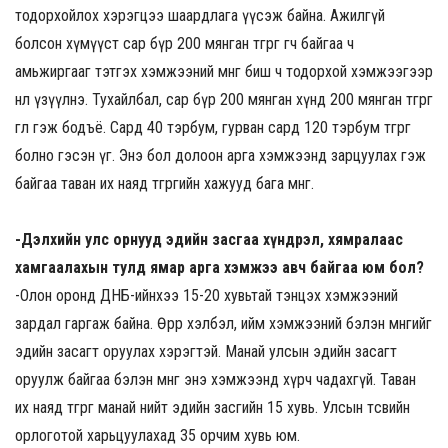
тодорхойлох хэрэгцээ шаардлага үүсэж байна. Ажилгүй
болсон хүмүүст сар бүр 200 мянган төгрөг өгч байгаа ч
амьжиргааг тэтгэх хэмжээний мөнгө биш ч тодорхой хэмжээгээр
нөлөө үзүүлнэ. Тухайлбал, сар бүр 200 мянган хүнд 200 мянган төгрөг
өглөө гэж бодъё. Сард 40 тэрбум, гурван сард 120 тэрбум төгрөг
болно гэсэн үг. Энэ бол долоон арга хэмжээнд зарцуулах гэж
байгаа таван их наяд төгрөгийн хажууд бага мөнгө.
-Дэлхийн улс орнууд эдийн засгаа хүндрэл, хямралаас
хамгаалахын тулд ямар арга хэмжээ авч байгаа юм бол?
-Олон оронд ДНБ-ийнхээ 15-20 хувьтай тэнцэх хэмжээний
зардал гаргаж байна. Өөрөөр хэлбэл, ийм хэмжээний бэлэн мөнгийг
эдийн засагт оруулах хэрэгтэй. Манай улсын эдийн засагт
оруулж байгаа бэлэн мөнгө энэ хэмжээнд хүрч чадахгүй. Таван
их наяд төгрөг манай нийт эдийн засгийн 15 хувь. Улсын төсвийн
орлоготой харьцуулахад 35 орчим хувь юм.