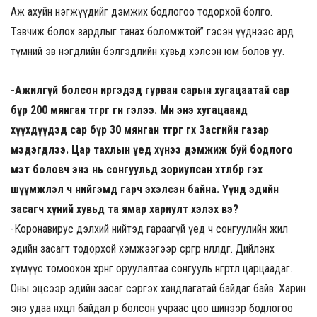
Аж ахуйн нэгжүүдийг дэмжих бодлогоо тодорхой болго.
Тэвчиж болох зардлыг танах боломжтой” гэсэн үүднээс ард
түмний эв нэгдлийн бэлгэдлийн хувьд хэлсэн юм болов уу.
-Ажилгүй болсон иргэдэд гурван сарын хугацаатай сар
бүр 200 мянган төгрөг өгнө гэлээ. Мөн энэ хугацаанд
хүүхдүүдэд сар бүр 30 мянган төгрөг өгөхөө Засгийн газар
мэдэгдлээ. Цар тахлын үед хүнээ дэмжиж буй бодлого
мэт боловч энэ нь сонгуульд зориулсан хөтөлбөр гэх
шүүмжлэл ч нийгэмд гарч эхэлсэн байна. Үүнд эдийн
засагч хүний хувьд та ямар хариулт хэлэх вэ?
-Коронавирус дэлхий нийтэд гараагүй үед ч сонгуулийн жил
эдийн засагт тодорхой хэмжээгээр сөргөөр нөлөөлдөг. Дийлэнх
хүмүүс томоохон хөрөнгө оруулалтаа сонгууль өнгөртөл царцаадаг.
Оны эцсээр эдийн засаг сэргэх хандлагатай байдаг байв. Харин
энэ удаа нөхцөл байдал өөр болсон учраас цоо шинээр бодлогоо