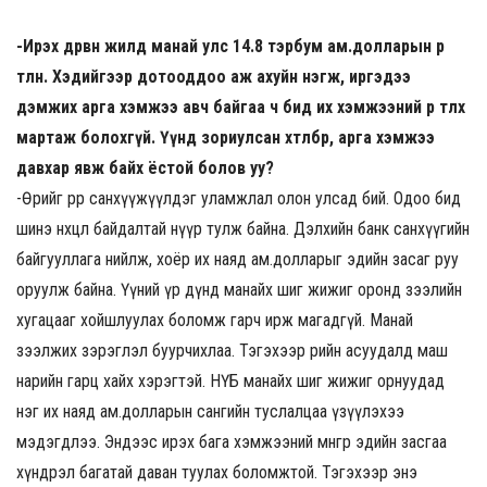
-Ирэх дөрвөн жилд манай улс 14.8 тэрбум ам.долларын өр
төлнө. Хэдийгээр дотооддоо аж ахуйн нэгж, иргэдээ
дэмжих арга хэмжээ авч байгаа ч бид их хэмжээний өр төлөхөө
мартаж болохгүй. Үүнд зориулсан хөтөлбөр, арга хэмжээ
давхар явж байх ёстой болов уу?
-Өрийг өрөөр санхүүжүүлдэг уламжлал олон улсад бий. Одоо бид
шинэ нөхцөл байдалтай нүүр тулж байна. Дэлхийн банк санхүүгийн
байгууллага нийлж, хоёр их наяд ам.долларыг эдийн засаг руу
оруулж байна. Үүний үр дүнд манайх шиг жижиг оронд зээлийн
хугацааг хойшлуулах боломж гарч ирж магадгүй. Манай
зээлжих зэрэглэл буурчихлаа. Тэгэхээр өрийн асуудалд маш
нарийн гарц хайх хэрэгтэй. НҮБ манайх шиг жижиг орнуудад
нэг их наяд ам.долларын сангийн туслалцаа үзүүлэхээ
мэдэгдлээ. Эндээс ирэх бага хэмжээний мөнгөөр эдийн засгаа
хүндрэл багатай даван туулах боломжтой. Тэгэхээр энэ