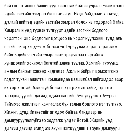
бай гэсэн, ихэнх бизнесүүд хаалттай байгаа учраас уламжлалт
эдийн засгийн хямрал биш гэсэн үг. Нөхцөл байдлаас харахад
дэлхий нийтэд эдийн засгийн хямрал болох нь тодорхой байна.
Хямралын үед гурван тулгуурт эдийн засгийн бодлого
хэрэгтэй. Энэ бодлогыг цогцоор нь хэрэгжүүлэхийн тулд аль
нэгийг нь орхигдуулж болохгүй. Гурвуулаа зэрэг хэрэгжиж
байж эдийн засгийн хямралаас урьдчилан сэргийлж,
хүндрэлийг хохирол багатай даван туулна. Хамгийн түрүүнд,
ажлын байрыг хэвээр хадгалах. Ажлын байрыг цомхотгоно
гэдэг тухайн ажилтан, компанидаа цаашилбал нийгэмдээ асар
их хор хөнөөлтэй. Ажилгүй болсон хүн өөр ажил хайна, орлого
тасарна, үүнийг дагаад эдийн засгийн бүх үзүүлэлт буурна.
Тиймээс ажилтныг хамгаалах бүх талын бодлого нэг тулгуур.
Жижиг, дунд бизнесийг яг одоо байгаа байдлаар нь
дампууруулалгүйгээр хадгалж үлдэх ёстой. Жирийн үед
дэлхий дахинд жилд аж ахуйн нэгжүүдийн 10 хувь дампуурч