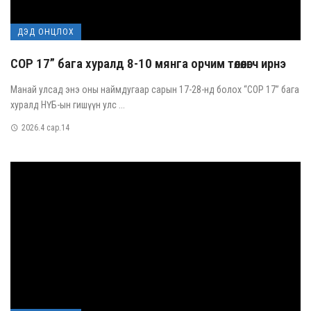
ДЭД ОНЦЛОХ
COP 17” бага хуралд 8-10 мянга орчим төлөөлөгч ирнэ
Манай улсад энэ оны наймдугаар сарын 17-28-нд болох “COP 17” бага
хуралд НҮБ-ын гишүүн улс ...
2026.4 сар.14