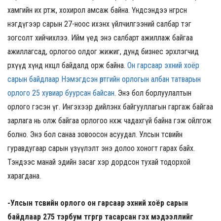
хамгийн их өртөж, хохирол амсаж байна. Үндсэндээ өнгөрсөн
нэгдүгээр сарын 27-ноос ихэнх үйлчилгээний салбар тэг
зогсолт хийчихлээ. Ийм үед энэ салбарт ажиллаж байгаа
ажиллагсад, орлогоо олдог жижиг, дунд бизнес эрхлэгчид
өрхүүд хүнд нөхцөл байдалд орж байна.
Он гарсаар эхний хоёр
сарын байдлаар Нэмэгдсэн өртгийн орлогын албан татварын
орлого 25 хувиар буурсан байсан
. Энэ бол борлуулалтын
орлого гэсэн үг. Ингэхээр дийлэнх байгууллагын гаргаж байгаа
зарлага нь олж байгаа орлогоо нөхөж чадахгүй байна гэж ойлгож
болно. Энэ бол санаа зовоосон асуудал. Улсын төсвийн
гуравдугаар сарын үзүүлэлт энэ долоо хоногт гарах байх.
Тэндээс манай эдийн засаг хэр дордсон тухай тодорхой
харагдана.
-Улсын төсвийн орлого он гарсаар эхний хоёр сарын
байдлаар 275 тэрбум төгрөгөөр тасарсан гэх мэдээллийг