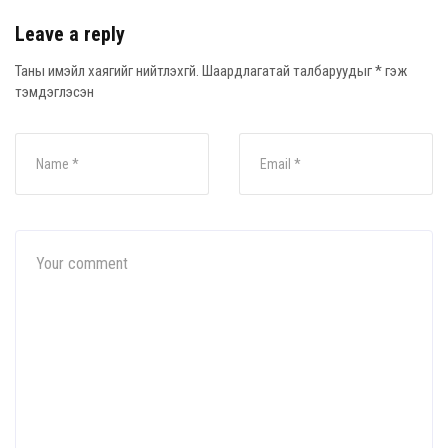
Leave a reply
Таны имэйл хаягийг нийтлэхгүй.
Шаардлагатай талбаруудыг
*
гэж
тэмдэглэсэн