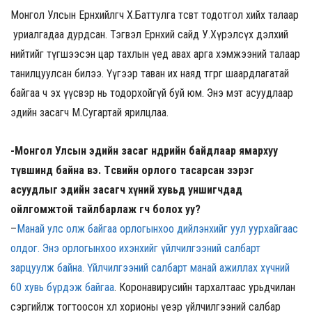
Монгол Улсын Ерөнхийлөгч Х.Баттулга төсөвт тодотгол хийх талаар
уриалгадаа дурдсан. Тэгвэл Ерөнхий сайд У.Хүрэлсүх дэлхий
нийтийг түгшээсэн цар тахлын үед авах арга хэмжээний талаар
танилцуулсан билээ. Үүгээр таван их наяд төгрөг шаардлагатай
байгаа ч эх үүсвэр нь тодорхойгүй буй юм. Энэ мэт асуудлаар
эдийн засагч М.Сугартай ярилцлаа.
-Монгол Улсын эдийн засаг өнөөдрийн байдлаар ямархуу
түвшинд байна вэ. Төсвийн орлого тасарсан зэрэг
асуудлыг эдийн засагч хүний хувьд уншигчдад
ойлгомжтой тайлбарлаж өгч болох уу?
–
Манай улс олж байгаа орлогынхоо дийлэнхийг уул уурхайгаас
олдог. Энэ орлогынхоо ихэнхийг үйлчилгээний салбарт
зарцуулж байна. Үйлчилгээний салбарт манай ажиллах хүчний
60 хувь бүрдэж байгаа
. Коронавирусийн тархалтаас урьдчилан
сэргийлж тогтоосон хөл хорионы үеэр үйлчилгээний салбар