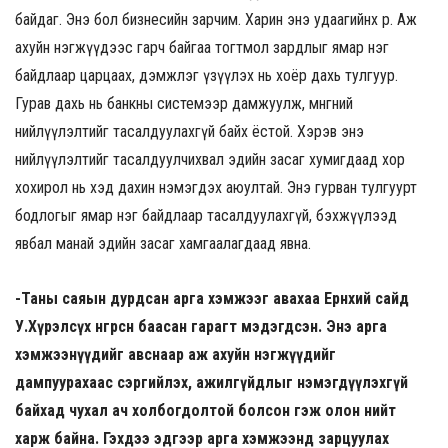
байдаг. Энэ бол бизнесийн зарчим. Харин энэ удаагийнх өөр. Аж
ахуйн нэгжүүдээс гарч байгаа тогтмол зардлыг ямар нэг
байдлаар царцаах, дэмжлэг үзүүлэх нь хоёр дахь тулгуур.
Гурав дахь нь банкны системээр дамжуулж, мөнгөний
нийлүүлэлтийг тасалдуулахгүй байх ёстой. Хэрэв энэ
нийлүүлэлтийг тасалдуулчихвал эдийн засаг хумигдаад хор
хохирол нь хэд дахин нэмэгдэх аюултай. Энэ гурван тулгуурт
бодлогыг ямар нэг байдлаар тасалдуулахгүй, бэхжүүлээд
явбал манай эдийн засаг хамгаалагдаад явна.
-Таны саяын дурдсан арга хэмжээг авахаа Ерөнхий сайд
У.Хүрэлсүх өнгөрсөн баасан гарагт мэдэгдсэн. Энэ арга
хэмжээнүүдийг авснаар аж ахуйн нэгжүүдийг
дампуурахаас сэргийлэх, ажилгүйдлыг нэмэгдүүлэхгүй
байхад чухал ач холбогдолтой болсон гэж олон нийт
харж байна. Гэхдээ эдгээр арга хэмжээнд зарцуулах