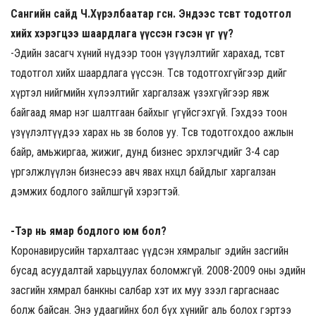
Сангийн сайд Ч.Хүрэлбаатар өгсөн. Эндээс төсөвт тодотгол
хийх хэрэгцээ шаардлага үүссэн гэсэн үг үү?
-Эдийн засагч хүний нүдээр тоон үзүүлэлтийг харахад, төсөвт
тодотгол хийх шаардлага үүссэн. Төсвөө тодотгохгүйгээр өдийг
хүртэл нийгмийн хүлээлтийг харгалзаж үзэхгүйгээр явж
байгаад ямар нэг шалтгаан байхыг үгүйсгэхгүй. Гэхдээ тоон
үзүүлэлтүүдээ харах нь зөв болов уу. Төсвөө тодотгохдоо ажлын
байр, амьжиргаа, жижиг, дунд бизнес эрхлэгчдийг 3-4 сар
үргэлжлүүлэн бизнесээ авч явах нөхцөл байдлыг харгалзан
дэмжих бодлого зайлшгүй хэрэгтэй.
-Тэр нь ямар бодлого юм бол?
Коронавирусийн тархалтаас үүдсэн хямралыг эдийн засгийн
бусад асуудалтай харьцуулах боломжгүй. 2008-2009 оны эдийн
засгийн хямрал банкны салбар хэт их муу зээл гаргаснаас
болж байсан. Энэ удаагийнх бол бүх хүнийг аль болох гэртээ