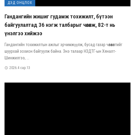
ДЭД ОНЦЛОХ
Гандангийн жишиг гудамж тохижилт, бүтээн
байгуулалтад 36 нэгж талбарыг чөлөөлж, 82-т нь
үнэлгээ хийжээ
Гандангийн тохижилтын ажлыг эрчимжүүлж, бусад газар чөлөөлөлтийг
шуурхай зохион байгуулж байна. Энэ талаар НЗДТГ-ын Хяналт-
Шинжилгээ, ...
2026.4 сар.13