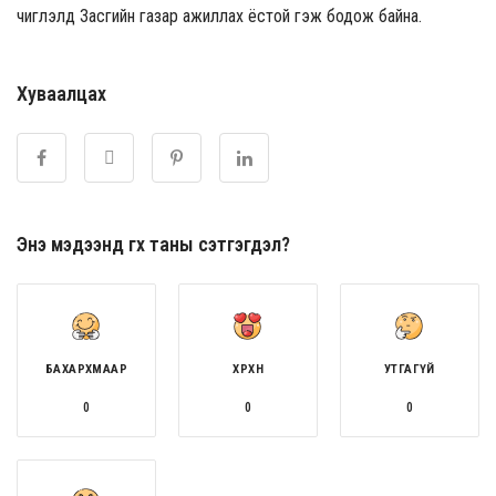
чиглэлд Засгийн газар ажиллах ёстой гэж бодож байна.
Хуваалцах
Энэ мэдээнд өгөх таны сэтгэгдэл?
БАХАРХМААР
ХӨӨРХӨН
УТГАГҮЙ
0
0
0