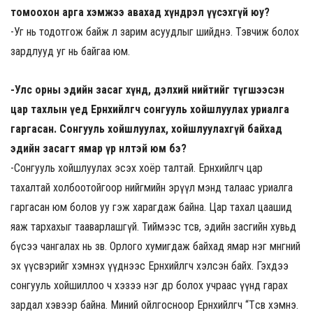
томоохон арга хэмжээ авахад хүндрэл үүсэхгүй юу?
-Уг нь тодотгож байж л зарим асуудлыг шийднэ. Тэвчиж болох
зардлууд уг нь байгаа юм.
-Улс орны эдийн засаг хүнд, дэлхий нийтийг түгшээсэн
цар тахлын үед Ерөнхийлөгч сонгууль хойшлуулах уриалга
гаргасан. Сонгууль хойшлуулах, хойшлуулахгүй байхад
эдийн засагт ямар үр нөлөөтэй юм бэ?
-Сонгууль хойшлуулах эсэх хоёр талтай. Ерөнхийлөгч цар
тахалтай холбоотойгоор нийгмийн эрүүл мэнд талаас уриалга
гаргасан юм болов уу гэж харагдаж байна. Цар тахал цаашид
яаж тархахыг тааварлашгүй. Тиймээс төсөв, эдийн засгийн хувьд
бүсээ чангалах нь зөв. Орлого хумигдаж байхад ямар нэг мөнгөний
эх үүсвэрийг хэмнэх үүднээс Ерөнхийлөгч хэлсэн байх. Гэхдээ
сонгууль хойшиллоо ч хэзээ нэг өдөр болох учраас үүнд гарах
зардал хэвээр байна. Миний ойлгосноор Ерөнхийлөгч “Төсвөө хэмнэ.