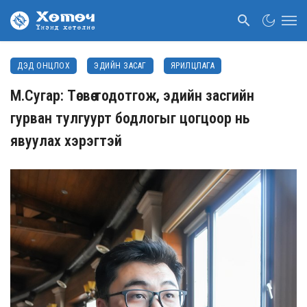
ДЭД ОНЦЛОХ
ЭДИЙН ЗАСАГ
ЯРИЛЦЛАГА
М.Сугар: Төсвөө тодотгож, эдийн засгийн
гурван тулгуурт бодлогыг цогцоор нь
явуулах хэрэгтэй