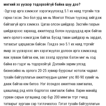
мөнгөний эх үүсвэр тодорхойгүй байна шүү дээ?
-Эдгээр арга хэмжээг хэрэгжүүлэхэд 5.1 их наяд төгрөгийн төсөв
гарна гэсэн. Энэ бол урд өмнө нь Монгол Улсын түүхэнд хийгдэж
байгаагүй арга хэмжээ. Цагаа олсон шийдвэр. Засгийн газрын
шийдвэрээс харахад, ажилтнууд болон хүүхдүүдэд ирж байгаа
мөнгөн орлого нэмэгдэж байгаа. Бусад таван шийдвэр нь зардал,
татаасыг царцаасан байсан. Гэхдээ энэ 5.1 их наяд төгрөгийг
ямар эх үүсвэрээс авч хэрэгжүүлэх долоон арга хэмжээнд
яаж хувааж байгаа юм, зах зээлд оруулах бэлэн мөнгө нь хэд
байна вэ гэдэг нь тодорхойгүй. Дэлхийн зарим улсад
бизнесийнх нь орлого 20-25 хувиар буурсныг нотолж чадвал
тухайн байгууллагын ажилтнуудын цалинг улс 80-90 хувийг нь
дааж байгаа юм билээ. Нэг ёсондоо ажилтнаа хамгаалах,
цаашлаад өрхөд нөлөөлөх бодлогоо хамгаалж байна. Харин манайд
гурван сарын хугацаанд сар бүр 200 мянган төгрөг өгчихөөд
татварыг зургаан сар тэглэчихлээ. Гэтэл тухайн байгууллагын