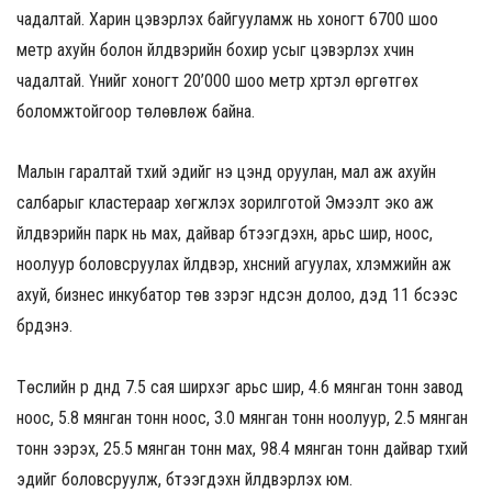
чадалтай. Харин цэвэрлэх байгууламж нь хоногт 6700 шоо
метр ахуйн болон үйлдвэрийн бохир усыг цэвэрлэх хүчин
чадалтай. Үүнийг хоногт 20’000 шоо метр хүртэл өргөтгөх
боломжтойгоор төлөвлөж байна.
Малын гаралтай түүхий эдийг үнэ цэнд оруулан, мал аж ахуйн
салбарыг кластераар хөгжүүлэх зорилготой Эмээлт эко аж
үйлдвэрийн парк нь мах, дайвар бүтээгдэхүүн, арьс шир, ноос,
ноолуур боловсруулах үйлдвэр, хүнсний агуулах, хүлэмжийн аж
ахуй, бизнес инкубатор төв зэрэг үндсэн долоо, дэд 11 бүсээс
бүрдэнэ.
Төслийн үр дүнд 7.5 сая ширхэг арьс шир, 4.6 мянган тонн завод
ноос, 5.8 мянган тонн ноос, 3.0 мянган тонн ноолуур, 2.5 мянган
тонн ээрэх, 25.5 мянган тонн мах, 98.4 мянган тонн дайвар түүхий
эдийг боловсруулж, бүтээгдэхүүн үйлдвэрлэх юм.