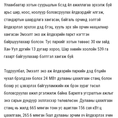
Улаанбаатар хотын суурьшлын бүсэд үйл ажиллагаа эрхэлж буй
арьс шир, ноос, ноолуур боловсруулах үйлдвэрүүдийг нүүлгэж,
стандартын шаардлага хангасан, байгаль орчинд ээлтэй
үйлдвэрлэл эрхлэх дэд бүтэц, хууль эрх зүйн орчин нөхцөлөөр
хангасан Эмээлт эко аж үйлдвэрийн паркт нэгтгэн
байршуулахаар болсон. Тус паркийг хотын төвөөс 30 км зайд
Хан-Уул дүүргийн 13 дугаар хороо, Шар хөвийн хоолойн 539 га
газарт байгуулахаар бэлтгэл хангаж буй.
Тодруулбал, Эмээлт эко аж үйлдвэрийн паркийн дэд бүтцийн
чухал бүрэлдэхүүн болох 24 МВт дулааны цахилгаан станц болон
бохир ус цэвэрлэх байгууламжийн иж бүрэн зураг төсөл
боловсруулах ажил үргэлжилж байна. Барилга угсралтын ажлыг
энэ сарын дундуур эхлүүлэхээр төлөвлөсөн. Дулааны цахилгаан
станц нь жилд 665 мянган тонн ус ашиглан 156 сая кВт.ц
цахилгаан, 265.6 мянган Гкал дулааны эрчим хүч үйлдвэрлэх хүчин