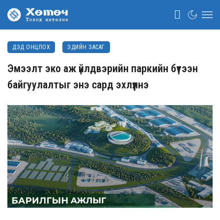
ДЭД ОНЦЛОХ
ЭДИЙН ЗАСАГ
Эмээлт эко аж үйлдвэрийн паркийн бүтээн
байгуулалтыг энэ сард эхлүүлнэ