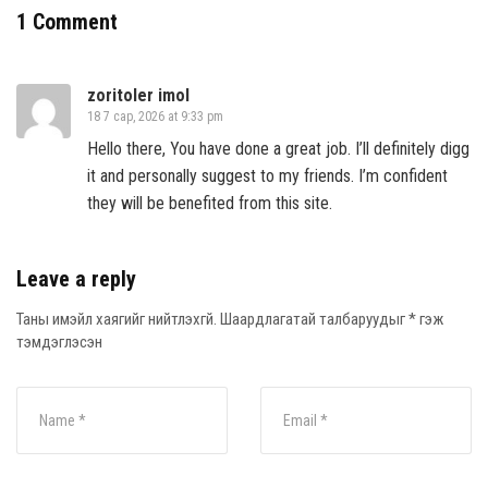
1 Comment
zoritoler imol
18 7 сар, 2026 at 9:33 pm
Hello there, You have done a great job. I’ll definitely digg
it and personally suggest to my friends. I’m confident
they will be benefited from this site.
Leave a reply
Таны имэйл хаягийг нийтлэхгүй.
Шаардлагатай талбаруудыг
*
гэж
тэмдэглэсэн