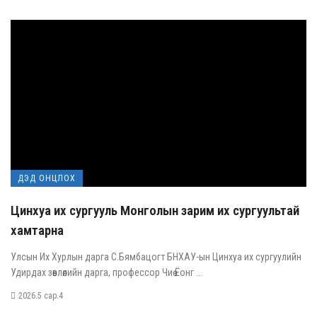
ДЭД ОНЦЛОХ
Цинхуа их сургууль Монголын зарим их сургуультай
хамтарна
Улсын Их Хурлын дарга С.Бямбацогт БНХАУ-ын Цинхуа их сургуулийн
Удирдах зөвлөлийн дарга, профессор Чиө Ёонг ...
2026.5 сар.4