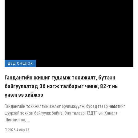
ДЭД ОНЦЛОХ
Гандангийн жишиг гудамж тохижилт, бүтээн
байгуулалтад 36 нэгж талбарыг чөлөөлж, 82-т нь
үнэлгээ хийжээ
Гандангийн тохижилтын ажлыг эрчимжүүлж, бусад газар чөлөөлөлтийг
шуурхай зохион байгуулж байна. Энэ талаар НЗДТГ-ын Хяналт-
Шинжилгээ, ...
2026.4 сар.13