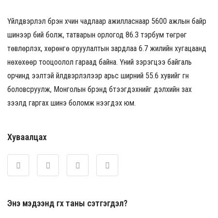
Үйлдвэрлэл бүрэн хүчин чадлаар ажилласнаар 5600 ажлын байр
шинээр бий болж, татварын орлогод 86.3 тэрбум төгрөг
төвлөрүүлэх, хөрөнгө оруулалтын зардлаа 6.7 жилийн хугацаанд
нөхөхөөр тооцоолол гараад байна. Үүний зэрэгцээ байгаль
орчинд ээлтэй үйлдвэрлэлээр арьс ширний 55.6 хувийг гүн
боловсруулж, Монголын брэнд бүтээгдэхүүнийг дэлхийн зах
зээлд гаргах шинэ боломж нээгдэх юм.
Хуваалцах
Энэ мэдээнд өгөх таны сэтгэгдэл?