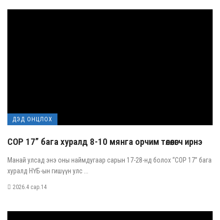
ДЭД ОНЦЛОХ
COP 17” бага хуралд 8-10 мянга орчим төлөөлөгч ирнэ
Манай улсад энэ оны наймдугаар сарын 17-28-нд болох “COP 17” бага
хуралд НҮБ-ын гишүүн улс ...
2026.4 сар.14