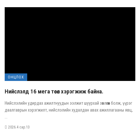
ОНЦЛОХ
Нийслэлд 16 мега төсөл хэрэгжиж байна.
Нийслэлийн удирдах ажилтнуудын ээлжит шуурхай зөвлөгөөн болж, үүрэг
даалгаврын хэрэгжилт, нийслэлийн худалдан авах ажиллагааны явц,
...
2026.4 сар.13