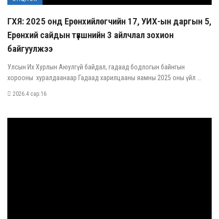
ГХЯ: 2025 онд Ерөнхийлөгчийн 17, УИХ-ын даргын 5,
Ерөнхий сайдын түвшнийн 3 айлчлал зохион
байгуулжээ
Улсын Их Хурлын Аюулгүй байдал, гадаад бодлогын байнгын
хорооны хуралдаанаар Гадаад харилцааны яамны 2025 оны үйл ...
2026.4 сар.16