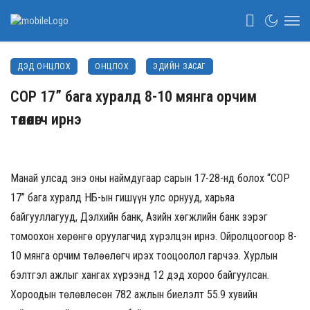
ДЭД ОНЦЛОХ
ОНЦЛОХ
ЭДИЙН ЗАСАГ
COP 17” бага хуралд 8-10 мянга орчим
төлөөлөгч ирнэ
Манай улсад энэ оны наймдугаар сарын 17-28-нд болох “COP
17” бага хуралд НҮБ-ын гишүүн улс орнууд, харьяа
байгууллагууд, Дэлхийн банк, Азийн хөгжлийн банк зэрэг
томоохон хөрөнгө оруулагчид хүрэлцэн ирнэ. Ойролцоогоор 8-
10 мянга орчим төлөөлөгч ирэх тооцоолол гарчээ. Хурлын
бэлтгэл ажлыг хангах хүрээнд 12 дэд хороо байгуулсан.
Хороодын төлөвлөсөн 782 ажлын биелэлт 55.9 хувийн