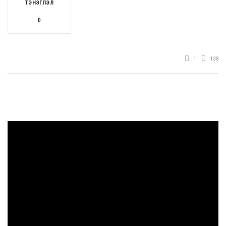
ТЭНЭГЛЭЛ
0
1
138