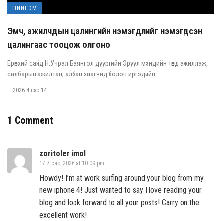
НИЙГЭМ
Эмч, ажилчдын цалингийн нэмэгдлийг нэмэгдсэн
цалингаас тооцож олгоно
Ерөнхий сайд Н.Учрал Баянгол дүүргийн Эрүүл мэндийн төвд ажиллаж,
салбарын ажилтан, албан хаагчид болон иргэдийн ...
2026.4 сар.14
1 Comment
zoritoler imol
17 7 сар, 2026 at 10:09 pm
Howdy! I’m at work surfing around your blog from my
new iphone 4! Just wanted to say I love reading your
blog and look forward to all your posts! Carry on the
excellent work!