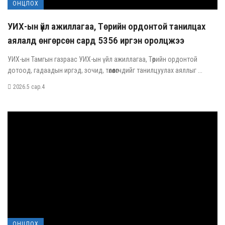
ОНЦЛОХ
УИХ-ын үйл ажиллагаа, Төрийн ордонтой танилцах
аялалд өнгөрсөн сард 5356 иргэн оролцжээ
УИХ-ын Тамгын газраас УИХ-ын үйл ажиллагаа, Төрийн ордонтой
дотоод, гадаадын иргэд, зочид, төлөөлөгчдийг танилцуулах аяллыг ...
2026.5 сар.4
ОНЦЛОХ