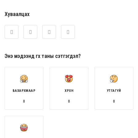
Хуваалцах
Энэ мэдээнд өгөх таны сэтгэгдэл?
БАХАРХМААР
ХӨӨРХӨН
УТГАГҮЙ
0
0
0