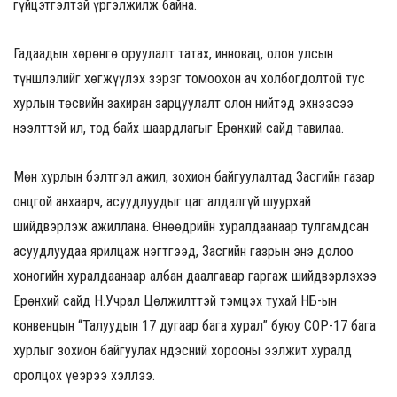
гүйцэтгэлтэй үргэлжилж байна.
Гадаадын хөрөнгө оруулалт татах, инновац, олон улсын
түншлэлийг хөгжүүлэх зэрэг томоохон ач холбогдолтой тус
хурлын төсвийн захиран зарцуулалт олон нийтэд эхнээсээ
нээлттэй ил, тод байх шаардлагыг Ерөнхий сайд тавилаа.
Мөн хурлын бэлтгэл ажил, зохион байгуулалтад Засгийн газар
онцгой анхаарч, асуудлуудыг цаг алдалгүй шуурхай
шийдвэрлэж ажиллана. Өнөөдрийн хуралдаанаар тулгамдсан
асуудлуудаа ярилцаж нэгтгээд, Засгийн газрын энэ долоо
хоногийн хуралдаанаар албан даалгавар гаргаж шийдвэрлэхээ
Ерөнхий сайд Н.Учрал Цөлжилттэй тэмцэх тухай НҮБ-ын
конвенцын “Талуудын 17 дугаар бага хурал” буюу СOP-17 бага
хурлыг зохион байгуулах Үндэсний хорооны ээлжит хуралд
оролцох үеэрээ хэллээ.