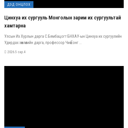
ДЭД ОНЦЛОХ
Цинхуа их сургууль Монголын зарим их сургуультай
хамтарна
Улсын Их Хурлын дарга С.Бямбацогт БНХАУ-ын Цинхуа их сургуулийн
Удирдах зөвлөлийн дарга, профессор Чиө Ёонг ...
2026.5 сар.4