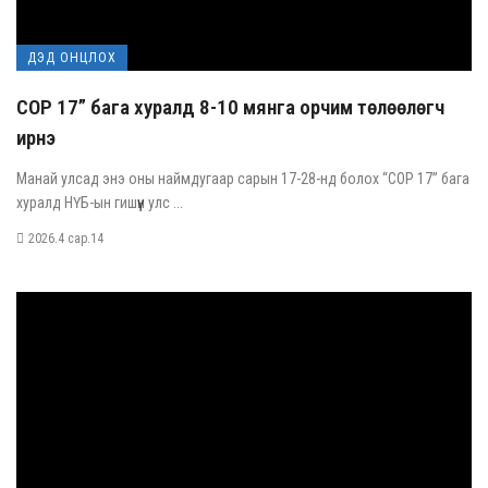
ДЭД ОНЦЛОХ
COP 17” бага хуралд 8-10 мянга орчим төлөөлөгч
ирнэ
Манай улсад энэ оны наймдугаар сарын 17-28-нд болох “COP 17” бага
хуралд НҮБ-ын гишүүн улс ...
2026.4 сар.14