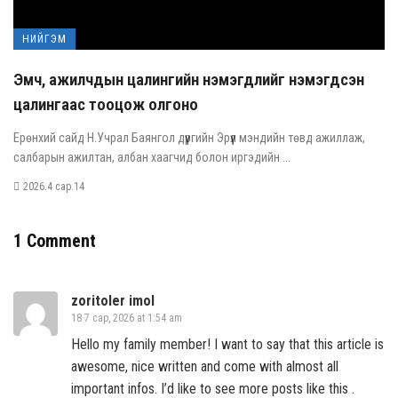
НИЙГЭМ
Эмч, ажилчдын цалингийн нэмэгдлийг нэмэгдсэн
цалингаас тооцож олгоно
Ерөнхий сайд Н.Учрал Баянгол дүүргийн Эрүүл мэндийн төвд ажиллаж,
салбарын ажилтан, албан хаагчид болон иргэдийн ...
2026.4 сар.14
1 Comment
zoritoler imol
18 7 сар, 2026 at 1:54 am
Hello my family member! I want to say that this article is
awesome, nice written and come with almost all
important infos. I’d like to see more posts like this .