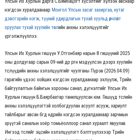
Улсын Их Хурлын дарга С.Бямбацогт хүсэлтийг хүлээн авснаар
нэгдсэн хуралдаанаар
Монгол Улсын засаг захиргаа, нутаг
дэвсгэрийн нэгж, түүний удирдлагын тухай хуульд өөрчлөлт
оруулах тухай хуулийн төсл
ийн анхны хэлэлцүүлгийг
үргэлжлүүллээ.
Улсын Их Хурлын гишүүн У.Отгонбаяр нарын 8 гишүүний 2025
оны долдугаар сарын 09-ний өдөр өргөн мэдүүлсэн дээрх хуулийн
төслүүдийн анхны хэлэлцүүлгийг чуулганы Пүрэв (2026.04.09)
гарагийн үдээс хойших нэгдсэн хуралдаанаар эхлүүлж,
Төрийн
байгуулалтын байнгын хорооны санал, дүгнэлтийг
Улсын Их
Хурлын гишүүн Б.Баярбаатар танилцуулсан юм. Гишүүд төслийн
анхны хэлэлцүүлэгтэй холбогдуулан асуулт асууж, хариулт
тайлбарыг авсан бөгөөд өнөөдрийн нэгдсэн хуралдаанаар зарчмын
зөрүүтэй саналын хоёр томьёоллоор санал хураалт явуулав.
Ингээд төслийг эцсийн хэлэлцүүлэгт бэлтгүүлэхээр Төрийн