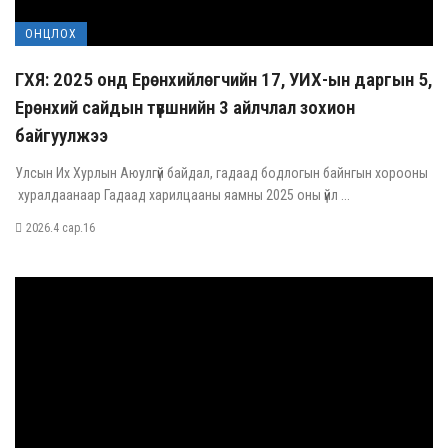
ОНЦЛОХ
ГХЯ: 2025 онд Ерөнхийлөгчийн 17, УИХ-ын даргын 5,
Ерөнхий сайдын түвшнийн 3 айлчлал зохион
байгуулжээ
Улсын Их Хурлын Аюулгүй байдал, гадаад бодлогын байнгын хорооны
хуралдаанаар Гадаад харилцааны яамны 2025 оны үйл ...
2026.4 сар.16