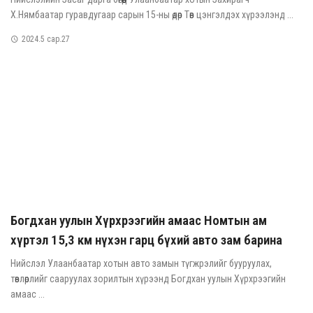
Х.Нямбаатар гуравдугаар сарын 15-ны өдөр Төв цэнгэлдэх хүрээлэнд ...
2024.5 сар.27
Богдхан уулын Хүрхрээгийн амаас Номтын ам
хүртэл 15,3 км нүхэн гарц бүхий авто зам барина
Нийслэл Улаанбаатар хотын авто замын түгжрэлийг бууруулах,
төвлөрлийг сааруулах зорилтын хүрээнд Богдхан уулын Хүрхрээгийн
амаас ...