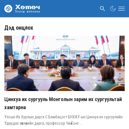
Дэд онцлох
Цинхуа их сургууль Монголын зарим их сургуультай
хамтарна
Улсын Их Хурлын дарга С.Бямбацогт БНХАУ-ын Цинхуа их сургуулийн
Удирдах зөвлөлийн дарга, профессор Чиө Ёонг ...