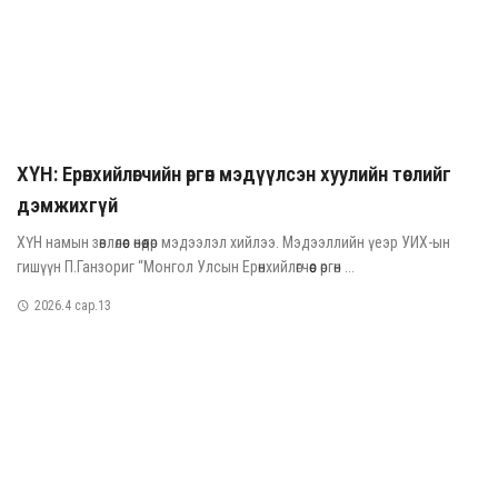
ХҮН: Ерөнхийлөгчийн өргөн мэдүүлсэн хуулийн төслийг
дэмжихгүй
ХҮН намын зөвлөлөөс өнөөдөр мэдээлэл хийлээ. Мэдээллийн үеэр УИХ-ын
гишүүн П.Ганзориг “Монгол Улсын Ерөнхийлөгчөөс өргөн ...
2026.4 сар.13