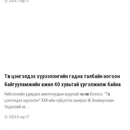
2024.7 сар.17
Төв цэнгэлдэх хүрээлэнгийн гадна талбайн ногоон
байгууламжийн ажил 40 хувьтай үргэлжилж байна
Нийслэлийн удирдах ажилтнуудын шуурхай зөвлөгөөн боллоо. “Төв
цэнгэлдэх хүрээлэн” ХХК-ийн гүйцэтгэх захирал Ж.Энхжаргалан
Үндэсний их ...
2024.6 сар.17