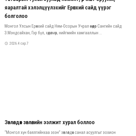
яаралтай хэлэлцүүлэхийг Ерөнхий сайд үүрэг
болголоо
Монгол Улсын Ерөнхий сайд Ням-Осорын Учрал өнөөдөр Сангийн сайд
З.Мэндсайхан, Гэр бүл, хөдөлмөр, нийгмийн хамгааллын ...
2026.4 сар.7
Зөвлөлдөх зөвлөлийн ээлжит хурал боллоо
“Монгол хүн баялгийнхаа эзэн” зөвлөлдөх санал асуулгыг зохион