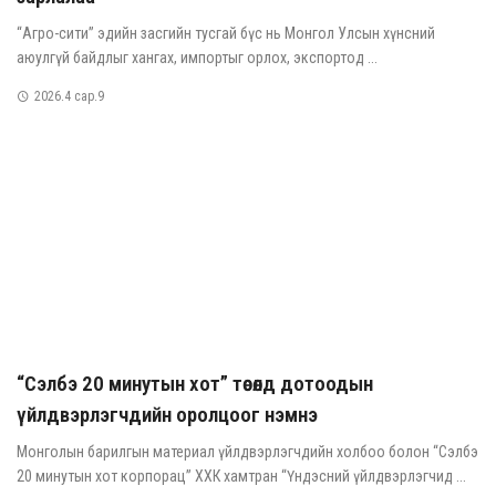
“Агро-сити” эдийн засгийн тусгай бүс нь Монгол Улсын хүнсний
аюулгүй байдлыг хангах, импортыг орлох, экспортод ...
2026.4 сар.9
“Сэлбэ 20 минутын хот” төсөлд дотоодын
үйлдвэрлэгчдийн оролцоог нэмнэ
Монголын барилгын материал үйлдвэрлэгчдийн холбоо болон “Сэлбэ
20 минутын хот корпорац” ХХК хамтран “Үндэсний үйлдвэрлэгчид ...