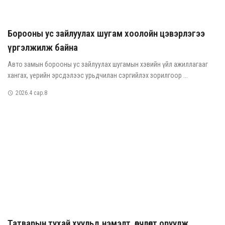
Борооны ус зайлуулах шугам хоолойн цэвэрлэгээ
үргэлжилж байна
Авто замын борооны ус зайлуулах шугамын хэвийн үйл ажиллагааг
хангах, үерийн эрсдэлээс урьдчилан сэргийлэх зорилгоор ...
2026.4 сар.8
Татварын тухай хуульд нэмэлт, өөрчлөлт оруулж,