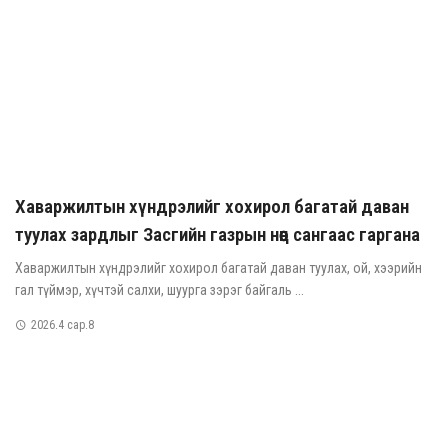
Хаваржилтын хүндрэлийг хохирол багатай даван
туулах зардлыг Засгийн газрын нөөц сангаас гаргана
Хаваржилтын хүндрэлийг хохирол багатай даван туулах, ой, хээрийн
гал түймэр, хүчтэй салхи, шуурга зэрэг байгаль ...
2026.4 сар.8