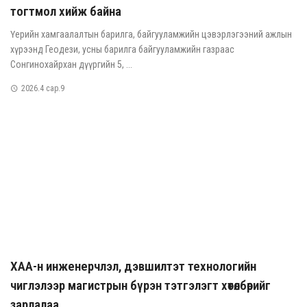
тогтмол хийж байна
Үерийн хамгаалалтын барилга, байгууламжийн цэвэрлэгээний ажлын
хүрээнд Геодези, усны барилга байгууламжийн газраас
Сонгинохайрхан дүүргийн 5, ...
2026.4 сар.9
ХАА-н инженерчлэл, дэвшилтэт технологийн
чиглэлээр магистрын бүрэн тэтгэлэгт хөтөлбөрийг
зарлалаа