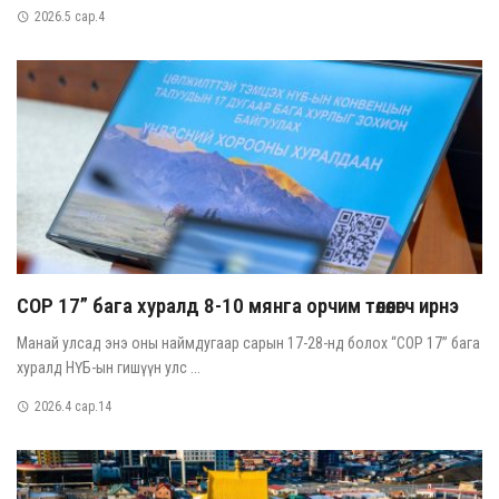
2026.5 сар.4
COP 17” бага хуралд 8-10 мянга орчим төлөөлөгч ирнэ
Манай улсад энэ оны наймдугаар сарын 17-28-нд болох “COP 17” бага
хуралд НҮБ-ын гишүүн улс ...
2026.4 сар.14