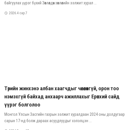
байгуулах үүрэг бүхий Зөвлөлдөх зөвлөлийн ээлжит хурал ...
2026.4 сар.7
Төрийн жинхэнэ албан хаагчдыг чөлөөлөхгүй, орон тоо
нэмэхгүй байхад анхаарч ажиллахыг Ерөнхий сайд
үүрэг болголоо
Монгол Улсын Засгийн газрын ээлжит хуралдаан 2024 оны долдугаар
сарын 17-нд болж дараах асуудлуудыг хэлэлцэн ...