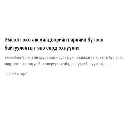
Эмээлт эко аж үйлдвэрийн паркийн бүтээн
байгуулалтыг энэ сард эхлүүлнэ
Улаанбаатар хотын суурьшлын бүсэд үйл ажиллагаа эрхэлж буй арьс
шир, ноос, ноолуур боловсруулах үйлдвэрүүдийг нүүлгэж, ...
2026.4 сар.8