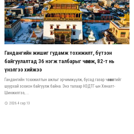
Гандангийн жишиг гудамж тохижилт, бүтээн
байгуулалтад 36 нэгж талбарыг чөлөөлж, 82-т нь
үнэлгээ хийжээ
Гандангийн тохижилтын ажлыг эрчимжүүлж, бусад газар чөлөөлөлтийг
шуурхай зохион байгуулж байна. Энэ талаар НЗДТГ-ын Хяналт-
Шинжилгээ, ...
2026.4 сар.13