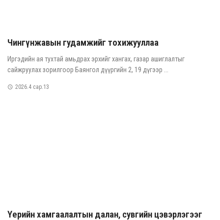
Чингүнжавын гудамжийг тохижууллаа
Иргэдийн ая тухтай амьдрах эрхийг хангах, газар ашиглалтыг
сайжруулах зорилгоор Баянгол дүүргийн 2, 19 дүгээр ...
2026.4 сар.13
Үерийн хамгаалалтын далан, сувгийн цэвэрлэгээг