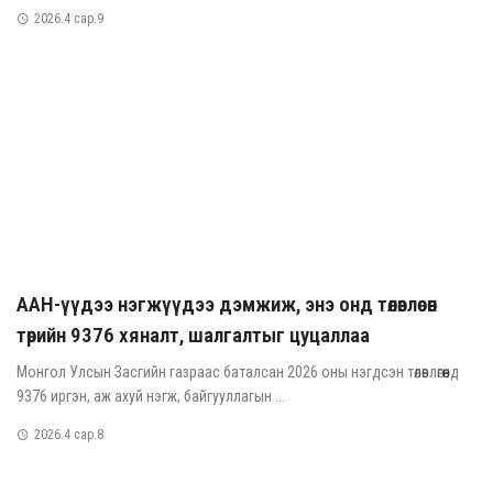
2026.4 сар.9
ААН-үүдээ нэгжүүдээ дэмжиж, энэ онд төлөвлөсөн
төрийн 9376 хяналт, шалгалтыг цуцаллаа
Монгол Улсын Засгийн газраас баталсан 2026 оны нэгдсэн төлөвлөгөөнд
9376 иргэн, аж ахуй нэгж, байгууллагын ...
2026.4 сар.8