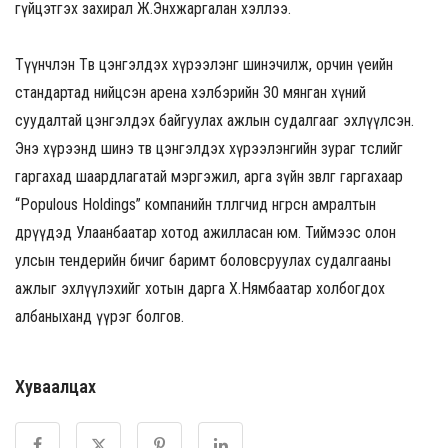
гүйцэтгэх захирал Ж.Энхжаргалан хэллээ.
Түүнчлэн Төв цэнгэлдэх хүрээлэнг шинэчилж, орчин үеийн
стандартад нийцсэн арена хэлбэрийн 30 мянган хүний
суудалтай цэнгэлдэх байгуулах ажлын судалгааг эхлүүлсэн.
Энэ хүрээнд шинэ төв цэнгэлдэх хүрээлэнгийн зураг төслийг
гаргахад шаардлагатай мэргэжил, арга зүйн зөвлөгөө гаргахаар
“Populous Holdings” компанийн төлөөлөгчид өнгөрсөн амралтын
өдрүүдэд Улаанбаатар хотод ажилласан юм. Тиймээс олон
улсын тендерийн бичиг баримт боловсруулах судалгааны
ажлыг эхлүүлэхийг хотын дарга Х.Нямбаатар холбогдох
албаныханд үүрэг болгов.
Хуваалцах