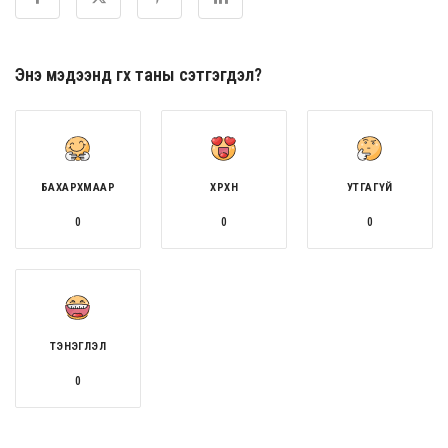
Энэ мэдээнд өгөх таны сэтгэгдэл?
БАХАРХМААР
ХӨӨРХӨН
УТГАГҮЙ
0
0
0
ТЭНЭГЛЭЛ
0