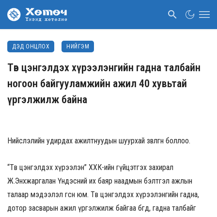
ДЭД ОНЦЛОХ
НИЙГЭМ
Төв цэнгэлдэх хүрээлэнгийн гадна талбайн
ногоон байгууламжийн ажил 40 хувьтай
үргэлжилж байна
Нийслэлийн удирдах ажилтнуудын шуурхай зөвлөгөөн боллоо.
“Төв цэнгэлдэх хүрээлэн” ХХК-ийн гүйцэтгэх захирал
Ж.Энхжаргалан Үндэсний их баяр наадмын бэлтгэл ажлын
талаар мэдээлэл өгсөн юм. Төв цэнгэлдэх хүрээлэнгийн гадна,
дотор засварын ажил үргэлжилж байгаа бөгөөд, гадна талбайг