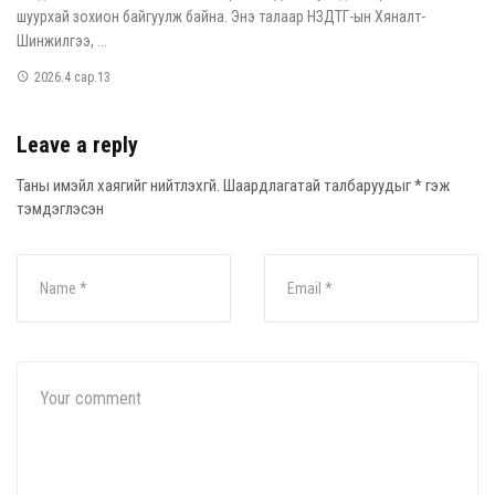
шуурхай зохион байгуулж байна. Энэ талаар НЗДТГ-ын Хяналт-
Шинжилгээ, ...
2026.4 сар.13
Leave a reply
Таны имэйл хаягийг нийтлэхгүй.
Шаардлагатай талбаруудыг
*
гэж
тэмдэглэсэн