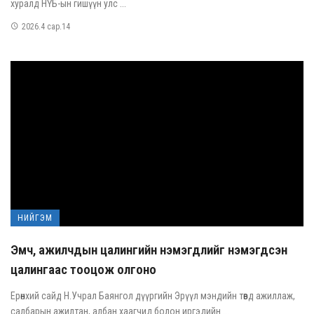
хуралд НҮБ-ын гишүүн улс ...
2026.4 сар.14
НИЙГЭМ
Эмч, ажилчдын цалингийн нэмэгдлийг нэмэгдсэн
цалингаас тооцож олгоно
Ерөнхий сайд Н.Учрал Баянгол дүүргийн Эрүүл мэндийн төвд ажиллаж,
салбарын ажилтан, албан хаагчид болон иргэдийн ...