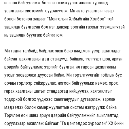
ногоон байгууламж болгон тохижуулах ажлын хүрээнд
усалгааны системийг суурилуулж. Мөн авто угаалгын газар
болон бетонон хашааг “Монголын Хөлбөмбөгийн Холбоо”-той
зөвшилцөн буулгасан бол нэг давхар зоогийн газрыг эзэмшигчтэй
нь зөвшилцөн буулгаж байгаа юм.
Мөн гадна талбайд байрлах зөвхөн баяр наадмын үеэр ашигладаг
байсан цахилгааны дэд станцууд, байшин, тулгуурт шон, ариун
цэврийн байгууламж зэргийг буулган, ил гарсан цахилгааны
утсыг засварлаж дууссан байна. Мөн гэрэлтүүлгийг гоёлын бус
орчны гэрлээр сайжруулах, ногоон байгууламж нэмэх, орох,
гарах хаалганы шатыг стандартад нийцүүлэх, хаягжилтыг
тодорхой болгох үүднээс хаалгануудыг дугаарлаж, зарлан
мэдээлэх болон камержуулалтын систем нэвтрүүлж байна.
Тэрчлэн есөн шинэ ариун цэврийн байгууламжийг ашиглалтад
оруулахаар ажиллаж байгааг “Төв цэнгэлдэх хүрээлэн” ХХК-ийн