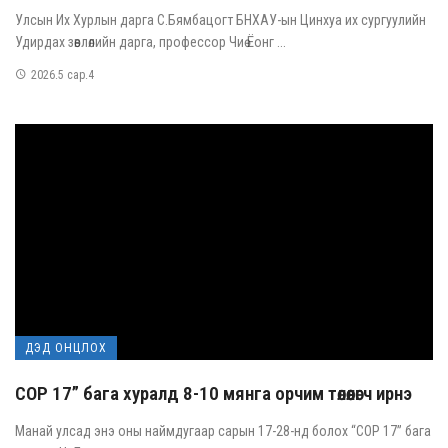
Улсын Их Хурлын дарга С.Бямбацогт БНХАУ-ын Цинхуа их сургуулийн
Удирдах зөвлөлийн дарга, профессор Чиө Ёонг ...
2026.5 сар.4
ДЭД ОНЦЛОХ
COP 17” бага хуралд 8-10 мянга орчим төлөөлөгч ирнэ
Манай улсад энэ оны наймдугаар сарын 17-28-нд болох “COP 17” бага