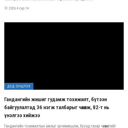
2026.4 сар.14
ДЭД ОНЦЛОХ
Гандангийн жишиг гудамж тохижилт, бүтээн
байгуулалтад 36 нэгж талбарыг чөлөөлж, 82-т нь
үнэлгээ хийжээ
Гандангийн тохижилтын ажлыг эрчимжүүлж, бусад газар чөлөөлөлтийг