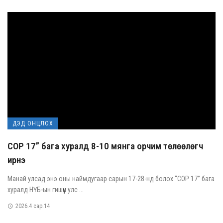
ДЭД ОНЦЛОХ
COP 17” бага хуралд 8-10 мянга орчим төлөөлөгч
ирнэ
Манай улсад энэ оны наймдугаар сарын 17-28-нд болох “COP 17” бага
хуралд НҮБ-ын гишүүн улс ...
2026.4 сар.14