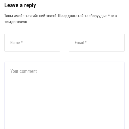
Leave a reply
Таны имэйл хаягийг нийтлэхгүй.
Шаардлагатай талбаруудыг
*
гэж
тэмдэглэсэн