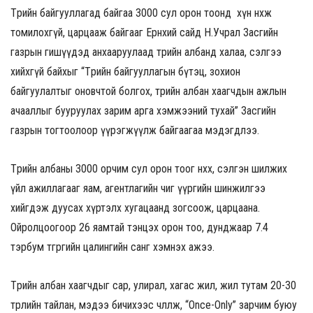
Төрийн байгууллагад байгаа 3000 сул орон тоонд хүн нөхөж
томилохгүй, царцааж байгааг Ерөнхий сайд Н.Учрал Засгийн
газрын гишүүдэд анхааруулаад төрийн албанд халаа, сэлгээ
хийхгүй байхыг “Төрийн байгууллагын бүтэц, зохион
байгуулалтыг оновчтой болгох, төрийн албан хаагчдын ажлын
ачааллыг бууруулах зарим арга хэмжээний тухай” Засгийн
газрын тогтоолоор үүрэгжүүлж байгаагаа мэдэгдлээ.
Төрийн албаны 3000 орчим сул орон тоог нөхөх, сэлгэн шилжих
үйл ажиллагааг яам, агентлагийн чиг үүргийн шинжилгээ
хийгдэж дуусах хүртэлх хугацаанд зогсоож, царцаана.
Ойролцоогоор 26 яамтай тэнцэх орон тоо, дунджаар 7.4
тэрбум төгрөгийн цалингийн санг хэмнэх ажээ.
Төрийн албан хаагчдыг сар, улирал, хагас жил, жил тутам 20-30
төрлийн тайлан, мэдээ бичихээс чөлөөлж, “Once-Only” зарчим буюу