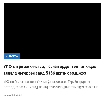
ОНЦЛОХ
УИХ-ын үйл ажиллагаа, Төрийн ордонтой танилцах
аялалд өнгөрсөн сард 5356 иргэн оролцжээ
УИХ-ын Тамгын газраас УИХ-ын үйл ажиллагаа, Төрийн ордонтой
дотоод, гадаадын иргэд, зочид, төлөөлөгчдийг танилцуулах аяллыг ...
2026.5 сар.4