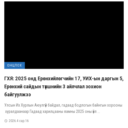
ОНЦЛОХ
ГХЯ: 2025 онд Ерөнхийлөгчийн 17, УИХ-ын даргын 5,
Ерөнхий сайдын түвшнийн 3 айлчлал зохион
байгуулжээ
Улсын Их Хурлын Аюулгүй байдал, гадаад бодлогын байнгын хорооны
хуралдаанаар Гадаад харилцааны яамны 2025 оны үйл ...
2026.4 сар.16