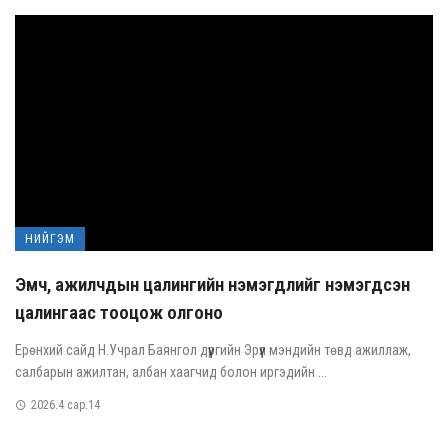
НИЙГЭМ
Эмч, ажилчдын цалингийн нэмэгдлийг нэмэгдсэн
цалингаас тооцож олгоно
Ерөнхий сайд Н.Учрал Баянгол дүүргийн Эрүүл мэндийн төвд ажиллаж,
салбарын ажилтан, албан хаагчид болон иргэдийн ...
2026.4 сар.14