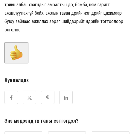
төрийн албан хаагчдыг амралтын өдөр, бямба, ням гаригт
ажиллуулахгүй байх, ажлын таван өдрийн нэг өдрийг цахимаар
буюу зайнаас ажиллах зэрэг шийдвэрийг өнөөдрийн тогтоолоор
олголоо.
Хуваалцах
Энэ мэдээнд өгөх таны сэтгэгдэл?