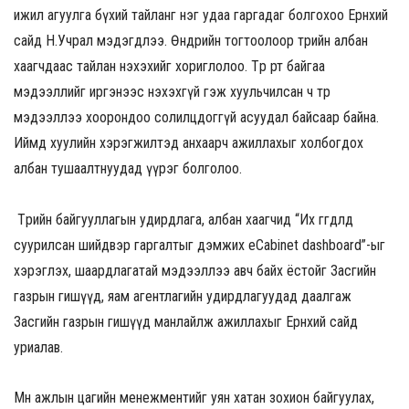
ижил агуулга бүхий тайланг нэг удаа гаргадаг болгохоо Ерөнхий
сайд Н.Учрал мэдэгдлээ
. Өнөөдрийн тогтоолоор төрийн албан
хаагчдаас тайлан нэхэхийг хориглолоо. Төр өөрт байгаа
мэдээллийг иргэнээс нэхэхгүй гэж хуульчилсан ч төр
мэдээллээ хоорондоо солилцдоггүй асуудал байсаар байна.
Иймд хуулийн хэрэгжилтэд анхаарч ажиллахыг холбогдох
албан тушаалтнуудад үүрэг болголоо.
Төрийн байгууллагын удирдлага, албан хаагчид “Их өгөгдөлд
суурилсан шийдвэр гаргалтыг дэмжих eCabinet dashboard”-ыг
хэрэглэх, шаардлагатай мэдээллээ авч байх ёстойг Засгийн
газрын гишүүд, яам агентлагийн удирдлагуудад даалгаж
Засгийн газрын гишүүд манлайлж ажиллахыг Ерөнхий сайд
уриалав.
Мөн ажлын цагийн менежментийг уян хатан зохион байгуулах,