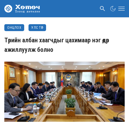
ОНЦЛОХ
УЛС ТӨР
Төрийн албан хаагчдыг цахимаар нэг өдөр
ажиллуулж болно