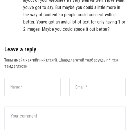
layout of your website? Its very well written; I love what
youve got to say. But maybe you could a little more in
the way of content so people could connect with it
better. Youve got an awful lot of text for only having 1 or
2 images. Maybe you could space it out better?
Leave a reply
Таны имэйл хаягийг нийтлэхгүй.
Шаардлагатай талбаруудыг
*
гэж
тэмдэглэсэн