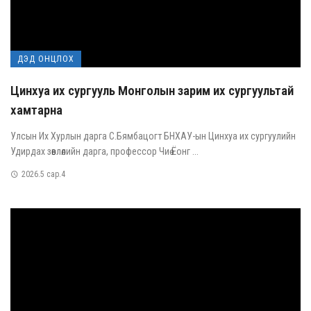
ДЭД ОНЦЛОХ
Цинхуа их сургууль Монголын зарим их сургуультай
хамтарна
Улсын Их Хурлын дарга С.Бямбацогт БНХАУ-ын Цинхуа их сургуулийн
Удирдах зөвлөлийн дарга, профессор Чиө Ёонг ...
2026.5 сар.4