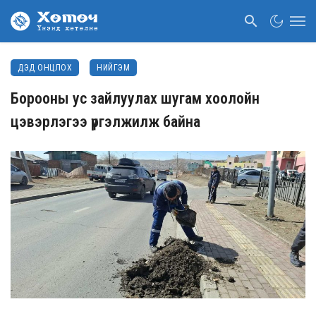
ДЭД ОНЦЛОХ
НИЙГЭМ
Борооны ус зайлуулах шугам хоолойн
цэвэрлэгээ үргэлжилж байна