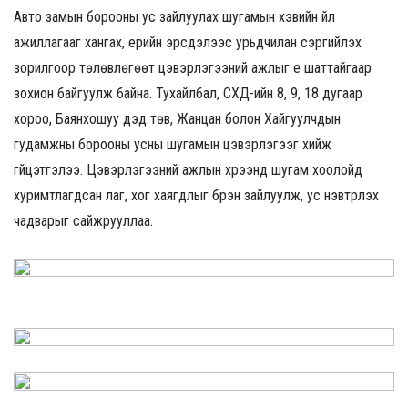
Авто замын борооны ус зайлуулах шугамын хэвийн үйл
ажиллагааг хангах, үерийн эрсдэлээс урьдчилан сэргийлэх
зорилгоор төлөвлөгөөт цэвэрлэгээний ажлыг үе шаттайгаар
зохион байгуулж байна. Тухайлбал, СХД-ийн 8, 9, 18 дугаар
хороо, Баянхошуу дэд төв, Жанцан болон Хайгуулчдын
гудамжны борооны усны шугамын цэвэрлэгээг хийж
гүйцэтгэлээ. Цэвэрлэгээний ажлын хүрээнд шугам хоолойд
хуримтлагдсан лаг, хог хаягдлыг бүрэн зайлуулж, ус нэвтрүүлэх
чадварыг сайжрууллаа.