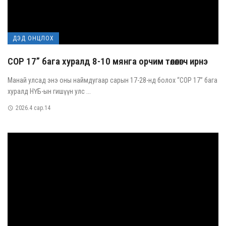
ДЭД ОНЦЛОХ
COP 17” бага хуралд 8-10 мянга орчим төлөөлөгч ирнэ
Манай улсад энэ оны наймдугаар сарын 17-28-нд болох “COP 17” бага
хуралд НҮБ-ын гишүүн улс ...
2026.4 сар.14