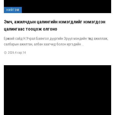
НИЙГЭМ
Эмч, ажилчдын цалингийн нэмэгдлийг нэмэгдсэн
цалингаас тооцож олгоно
Ерөнхий сайд Н.Учрал Баянгол дүүргийн Эрүүл мэндийн төвд ажиллаж,
салбарын ажилтан, албан хаагчид болон иргэдийн ...
2026.4 сар.14