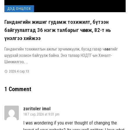
ДЭД ОНЦЛОХ
Гандангийн жишиг гудамж тохижилт, бүтээн
байгуулалтад 36 нэгж талбарыг чөлөөлж, 82-т нь
үнэлгээ хийжээ
Гандангийн тохижилтын ажлыг эрчимжүүлж, бусад газар чөлөөлөлтийг
шуурхай зохион байгуулж байна. Энэ талаар НЗДТГ-ын Хяналт-
Шинжилгээ, ...
2026.4 сар.13
1 Comment
zoritoler imol
18 7 сар, 2026 at 9:01 pm
I was wondering if you ever thought of changing the