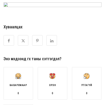
Хуваалцах
Энэ мэдээнд өгөх таны сэтгэгдэл?
БАХАРХМААР
ХӨӨРХӨН
УТГАГҮЙ
0
0
0