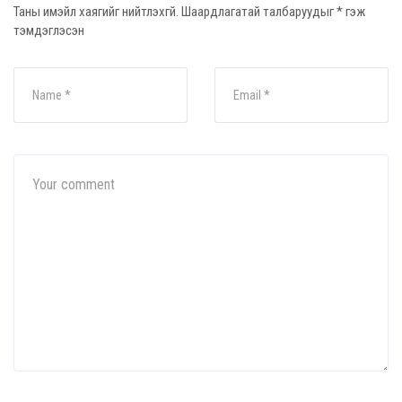
Таны имэйл хаягийг нийтлэхгүй.
Шаардлагатай талбаруудыг
*
гэж
тэмдэглэсэн