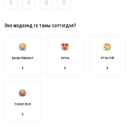
Энэ мэдээнд өгөх таны сэтгэгдэл?
БАХАРХМААР
ХӨӨРХӨН
УТГАГҮЙ
0
0
0
ТЭНЭГЛЭЛ
0