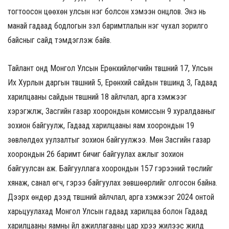
тогтоосон цөөхөн улсын нэг болсон хэмээн онцлов. Энэ нь
манай гадаад бодлогын үзэл баримтлалын нэг чухал зорилго
байсныг сайд тэмдэглэж байв.
Тайлант онд Монгол Улсын Ерөнхийлөгчийн түвшний 17, Улсын
Их Хурлын даргын түвшний 5, Ерөнхий сайдын түвшинд 3, Гадаад
харилцааны сайдын түвшний 18 айлчлал, арга хэмжээг
хэрэгжүүлж, Засгийн газар хоорондын комиссын 9 хуралдааныг
зохион байгуулж, Гадаад харилцааны яам хоорондын 19
зөвлөлдөх уулзалтыг зохион байгуулжээ. Мөн Засгийн газар
хоорондын 26 баримт бичиг байгуулах ажлыг зохион
байгуулсан аж. Байгууллага хоорондын 157 гэрээний төслийг
хянаж, санал өгч, гэрээ байгуулах зөвшөөрлийг олгосон байна.
Дээрх өндөр дээд түвшний айлчлал, арга хэмжээг 2024 онтой
харьцуулахад Монгол Улсын гадаад харилцаа болон Гадаад
харилцааны яамны үйл ажиллагааны цар хүрээ жилээс жилд