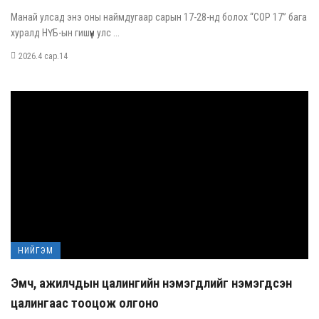
Манай улсад энэ оны наймдугаар сарын 17-28-нд болох “COP 17” бага
хуралд НҮБ-ын гишүүн улс ...
2026.4 сар.14
НИЙГЭМ
Эмч, ажилчдын цалингийн нэмэгдлийг нэмэгдсэн
цалингаас тооцож олгоно