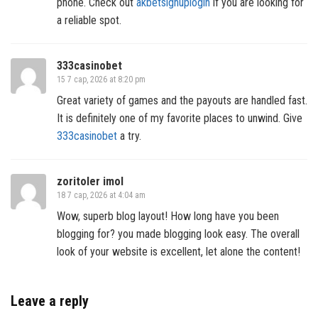
phone. Check out
akbetsignuplogin
if you are looking for
a reliable spot.
333casinobet
15 7 сар, 2026 at 8:20 pm
Great variety of games and the payouts are handled fast.
It is definitely one of my favorite places to unwind. Give
333casinobet
a try.
zoritoler imol
18 7 сар, 2026 at 4:04 am
Wow, superb blog layout! How long have you been
blogging for? you made blogging look easy. The overall
look of your website is excellent, let alone the content!
Leave a reply