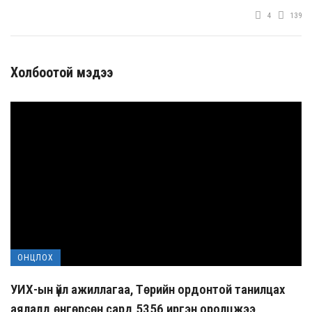
4
139
Холбоотой мэдээ
ОНЦЛОХ
УИХ-ын үйл ажиллагаа, Төрийн ордонтой танилцах
аялалд өнгөрсөн сард 5356 иргэн оролцжээ