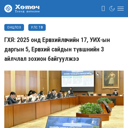
ОНЦЛОХ
УЛС ТӨР
ГХЯ: 2025 онд Ерөнхийлөгчийн 17, УИХ-ын
даргын 5, Ерөнхий сайдын түвшнийн 3
айлчлал зохион байгуулжээ