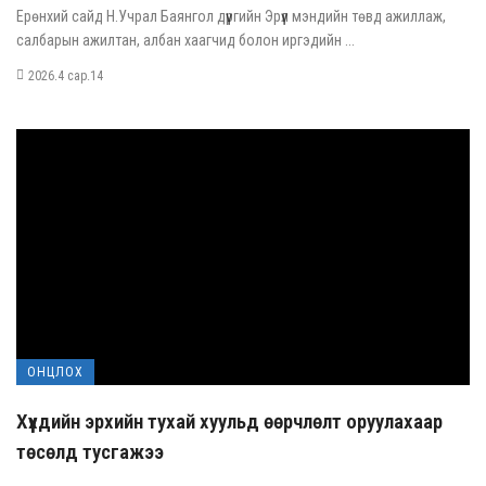
Ерөнхий сайд Н.Учрал Баянгол дүүргийн Эрүүл мэндийн төвд ажиллаж,
салбарын ажилтан, албан хаагчид болон иргэдийн ...
2026.4 сар.14
ОНЦЛОХ
Хүүхдийн эрхийн тухай хуульд өөрчлөлт оруулахаар
төсөлд тусгажээ