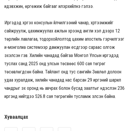
идэвхжин, өргөжиж байгааг илэрхийлнэ гэлээ.
Иргэдэд хүргэх консулын үйлчилгээний чанар, хүртээмжийг
сайжруулж, цахимжуулах ажлын хүрээнд англи хэл дээрх 12
төрлийн лавлагаа, тодорхойлолтод цахим апостиль гэрчилгээг
и-монголиа системээр дамжуулан есдүгээр сараас олгож
эхэлсэн гэв. Хилийн чанадад байгаа Монгол Улсын иргэдэд
туслах санд 2025 онд улсын төсвөөс 600 сая төгрөг
төсөвлөгдсөн байна. Тайлант онд тус сангийн Зөвлөл долоон
удаа хуралдаж, хилийн чанадад нас барсан 29 иргэний шарил
чандрыг эх оронд нь авчрах болон бусад заалтыг үндэслэн 236
иргэнд нийтдээ 526.8 сая төгрөгийн тусламж үзүүлсэн байна.
Хуваалцах