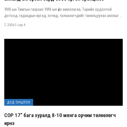
УИХ-ын Тамгын газраас УИХ-ын үйл ажиллагаа, Төрийн ордонтой
дотоод, гадаадын иргэд, зочид, төлөөлөгчдийг танилцуулах аяллыг ...
2026.5 сар.4
ДЭД ОНЦЛОХ
COP 17” бага хуралд 8-10 мянга орчим төлөөлөгч
ирнэ