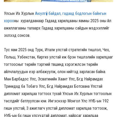
Улсын Их Хурлын
Аюулгүй байдал, гадаад бодлогын байнгын
хороо
ны
хуралдаанаар Гадаад харилцааны яамны 2025 оны үйл
ажиллагааны талаарх Гадаад харилцааны сайдын мэдээллийг
эхлээд сонсов.
Тус яам 2025 онд Турк, Итали улстай стратегийн түншлэл, Чех,
Польш, Узбекстан, Киргиз улстай иж бүрэн түншлэлийн харилцааг
тогтоосныг төрийн тэргүүний түвшинд хэрэгжүүлсэн төрийн
айлчлалуудын үеэр албажуулж, олон нийтэд зарласан байна.
Мөн Барбадос Улс, Эсватинийн Хаант Улс, Бүгд Найрамдах
Тринидад ба Тобаго Улс, Бүгд Найрамдах Ботсвана Улстай
дипломат харилцаа тогтоох тухай Улсын Их Хурлын тогтоолын
төслүүдийг батлуулсан юм. Ингэснээр Монгол Улс НҮБ-ын 192
гишүүн улстай, 3 ажиглагч улстай дипломат харилцаа тогтоож,
НҮБ-ын бүх гишүүн улсуудтай дипломат, найрсаг харилцаа