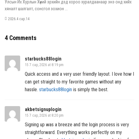
Улсын Их Хурлын Хүний эрхийн дэд хороо хуралдаанаар энэ онд хийх
хяналт шалгалт, сонсгол зохион ...
2026.4 сар.14
4 Comments
starbucks88login
15 7 сар, 2026 at 8:19 pm
Quick access and a very user friendly layout. I love how I
can get straight to my favorite games without any
hassle.
starbucks88login
is simply the best.
akbetsignuplogin
15 7 сар, 2026 at 8:20 pm
Signing up was a breeze and the login process is very
straightforward. Everything works perfectly on my