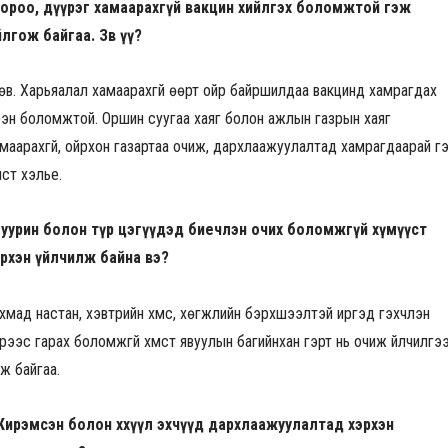
Хороо, дүүрэг хамаарахгүй вакцин хийлгэх боломжтой гэж
лгож байгаа. Зөв үү?
өв. Харьяалал хамаарахгүй өөрт ойр байршилдаа вакцинд хамрагдах
рэн боломжтой. Оршин суугаа хаяг болон ажлын газрын хаяг
маарахгүй, ойрхон газартаа очиж, дархлаажуулалтад хамрагдаарай г
мүүст хэлье.
Суурин болон түр цэгүүдэд биечлэн очих боломжгүй хүмүүст
эрхэн үйлчилж байна вэ?
хмад настан, хэвтрийн хүмүүс, хөгжлийн бэрхшээлтэй иргэд гэхчлэн
рээс гарах боломжгүй хүмүүст явуулын багийнхан гэрт нь очиж үйлчилгэ
үүлж байгаа.
Жирэмсэн болон хөхүүл эхчүүд дархлаажуулалтад хэрхэн