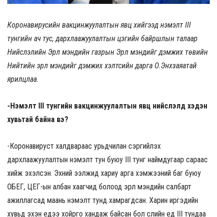
Коронавирусийн вакцинжуулалтын явц хийгээд нэмэлт III
тунгийн ач тус, дархлаажуулалтын цэгийн байршлын талаар
Нийслэлийн Эрүүл мэндийн газрын Эрүүл мэндийг дэмжих төвийн
Нийтийн эрүүл мэндийг дэмжих хэлтсийн дарга О.Энхзаяатай
ярилцлаа.
-Нэмэлт III тунгийн вакцинжуулалтын явц нийслэлд хэдэн
хувьтай байна вэ?
-Коронавируст халдвараас урьдчилан сэргийлэх
дархлаажуулалтын нэмэлт тун буюу III тунг наймдугаар сараас
хийж эхэлсэн. Эхний ээлжид хариу арга хэмжээний баг буюу
ОБЕГ, ЦЕГ-ын албан хаагчид болоод эрүүл мэндийн салбарт
ажиллагсад маань нэмэлт тунд хамрагдсан. Харин иргэдийн
хувьд эхэн үедээ хойрго хандаж байсан бол сүүлийн үед III тундаа