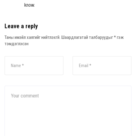
know.
Leave a reply
Таны имэйл хаягийг нийтлэхгүй.
Шаардлагатай талбаруудыг
*
гэж
тэмдэглэсэн