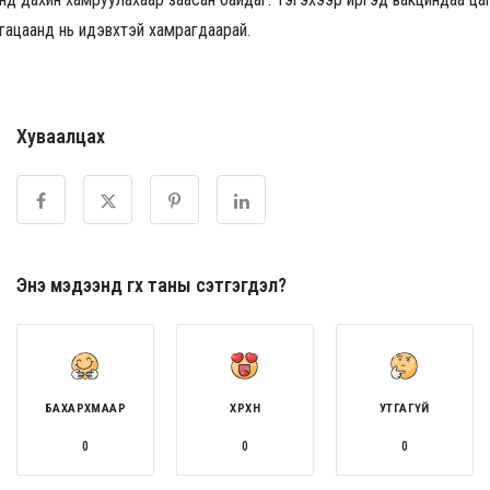
гацаанд нь идэвхтэй хамрагдаарай.
Хуваалцах
Энэ мэдээнд өгөх таны сэтгэгдэл?
БАХАРХМААР
ХӨӨРХӨН
УТГАГҮЙ
0
0
0