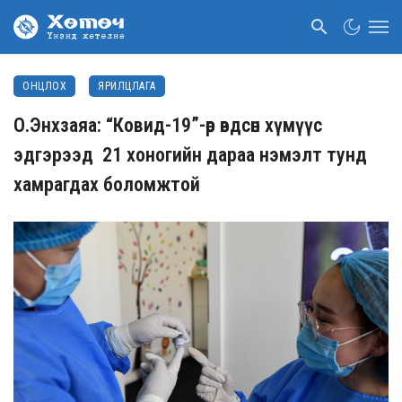
ОНЦЛОХ
ЯРИЛЦЛАГА
О.Энхзаяа: “Ковид-19”-өөр өвдсөн хүмүүс
эдгэрээд 21 хоногийн дараа нэмэлт тунд
хамрагдах боломжтой