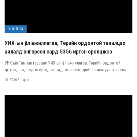
ОНЦЛОХ
УИХ-ын үйл ажиллагаа, Төрийн ордонтой танилцах
аялалд өнгөрсөн сард 5356 иргэн оролцжээ
УИХ-ын Тамгын газраас УИХ-ын үйл ажиллагаа, Төрийн ордонтой
дотоод, гадаадын иргэд, зочид, төлөөлөгчдийг танилцуулах аяллыг ...
2026.5 сар.4