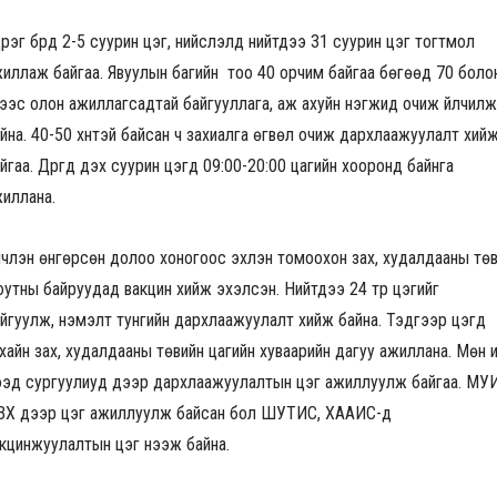
үүрэг бүрд 2-5 суурин цэг, нийслэлд нийтдээ 31 суурин цэг тогтмол
иллаж байгаа. Явуулын багийн тоо 40 орчим байгаа бөгөөд 70 боло
үнээс олон ажиллагсадтай байгууллага, аж ахуйн нэгжид очиж үйлчилж
йна. 40-50 хүнтэй байсан ч захиалга өгвөл очиж дархлаажуулалт хий
йгаа. Дүүргүүд дэх суурин цэгүүд 09:00-20:00 цагийн хооронд байнга
иллана.
үнчлэн өнгөрсөн долоо хоногоос эхлэн томоохон зах, худалдааны төвүү
утны байруудад вакцин хийж эхэлсэн. Нийтдээ 24 түр цэгийг
йгуулж, нэмэлт тунгийн дархлаажуулалт хийж байна. Тэдгээр цэгүүд
хайн зах, худалдааны төвийн цагийн хуваарийн дагуу ажиллана. Мөн и
эд сургуулиуд дээр дархлаажуулалтын цэг ажиллуулж байгаа. МУ
ЗХ дээр цэг ажиллуулж байсан бол ШУТИС, ХААИС-д
кцинжуулалтын цэг нээж байна.