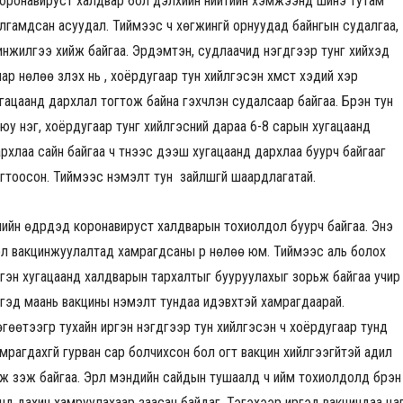
оронавируст халдвар бол дэлхийн нийтийн хэмжээнд шинэ тутам
лгамдсан асуудал. Тиймээс ч хөгжингүй орнуудад байнгын судалгаа,
нжилгээ хийж байгаа. Эрдэмтэн, судлаачид нэгдүгээр тунг хийхэд
ар нөлөө үзүүлэх нь үү, хоёрдугаар тун хийлгэсэн хүмүүст хэдий хэр
гацаанд дархлал тогтож байна гэхчлэн судалсаар байгаа. Бүрэн тун
юу нэг, хоёрдугаар тунг хийлгэсний дараа 6-8 сарын хугацаанд
рхлаа сайн байгаа ч түүнээс дээш хугацаанд дархлаа буурч байгааг
гтоосон. Тиймээс нэмэлт тун зайлшгүй шаардлагатай.
үлийн өдрүүдэд коронавируст халдварын тохиолдол буурч байгаа. Энэ
л вакцинжуулалтад хамрагдсаны үр нөлөө юм. Тиймээс аль болох
ргэн хугацаанд халдварын тархалтыг бууруулахыг зорьж байгаа учир
гэд маань вакцины нэмэлт тундаа идэвхтэй хамрагдаарай.
гөөтээгүүр тухайн иргэн нэгдүгээр тун хийлгэсэн ч хоёрдугаар тунд
мрагдахгүй гурван сар болчихсон бол огт вакцин хийлгээгүйтэй адил
ж үзэж байгаа. Эрүүл мэндийн сайдын тушаалд ч ийм тохиолдолд бүрэн
нд дахин хамруулахаар заасан байдаг. Тэгэхээр иргэд вакциндаа ца