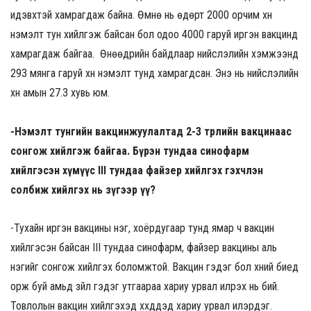
идэвхтэй хамрагдаж байна. Өмнө нь өдөрт 2000 орчим хүн
нэмэлт тун хийлгэж байсан бол одоо 4000 гаруй иргэн вакцинд
хамрагдаж байгаа. Өнөөдрийн байдлаар нийслэлийн хэмжээнд
293 мянга гаруй хүн нэмэлт тунд хамрагдсан. Энэ нь нийслэлийн
хүн амын 27.3 хувь юм.
-Нэмэлт тунгийн вакцинжуулалтад 2-3 төрлийн вакцинаас
сонгож хийлгэж байгаа. Бүрэн тундаа синофарм
хийлгэсэн хүмүүс III тундаа файзер хийлгэх гэхчлэн
солбиж хийлгэх нь зүгээр үү?
-Тухайн иргэн вакцины нэг, хоёрдугаар тунд ямар ч вакцин
хийлгэсэн байсан III тундаа синофарм, файзер вакцины аль
нэгийг сонгож хийлгэх боломжтой. Вакцин гэдэг бол хүний биед
орж буй амьд зүйл гэдэг утгаараа хариу урвал илрэх нь бий.
Товлолын вакцин хийлгэхэд хүүхдүүдэд хариу урвал илэрдэг.