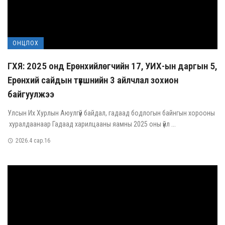
ОНЦЛОХ
ГХЯ: 2025 онд Ерөнхийлөгчийн 17, УИХ-ын даргын 5,
Ерөнхий сайдын түвшнийн 3 айлчлал зохион
байгуулжээ
Улсын Их Хурлын Аюулгүй байдал, гадаад бодлогын байнгын хорооны
хуралдаанаар Гадаад харилцааны яамны 2025 оны үйл ...
2026.4 сар.16