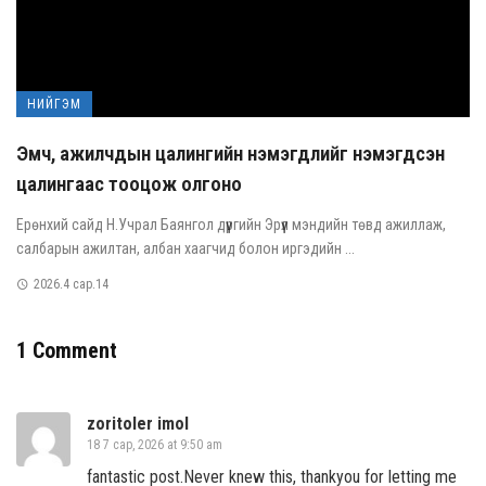
НИЙГЭМ
Эмч, ажилчдын цалингийн нэмэгдлийг нэмэгдсэн
цалингаас тооцож олгоно
Ерөнхий сайд Н.Учрал Баянгол дүүргийн Эрүүл мэндийн төвд ажиллаж,
салбарын ажилтан, албан хаагчид болон иргэдийн ...
2026.4 сар.14
1 Comment
zoritoler imol
18 7 сар, 2026 at 9:50 am
fantastic post.Never knew this, thankyou for letting me