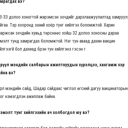
амрагдах вэ?
3-33 долоо хоногтой жирэмсэн эхчүүдийг дархлаажуулалтад хамруу
йгаа. Тэр хооронд эхний хоёр тунг хийлгэх боломжтой. Харин
аржсан эхчүүдийн хувьд төрснөөс хойш 32 долоо хоносны дараа
мэлт тунд хамрагдах боломжтой. Нэг тун аваад дахин вакцин
йлгээгүй бол дахиад бүрэн тун хийлгэнэ гэсэн үг.
Эрүүл мэндийн салбарын ажилтнуудын хүрэлцээ, хангамж хэр
айна вэ?
рүүл мэндийн сайд, Шадар сайдаас чиглэл өгсний дагуу вакцинаторын
ог нэмэгдүүлэн ажиллаж байна.
Нэмэлт тунг хийлгэхийн ач холбогдол юу вэ?