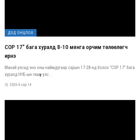
ДЭД ОНЦЛОХ
COP 17” бага хуралд 8-10 мянга орчим төлөөлөгч
ирнэ
Манай улсад энэ оны наймдугаар сарын 17-28-нд болох “COP 17” бага
хуралд НҮБ-ын гишүүн улс ...
2026.4 сар.14