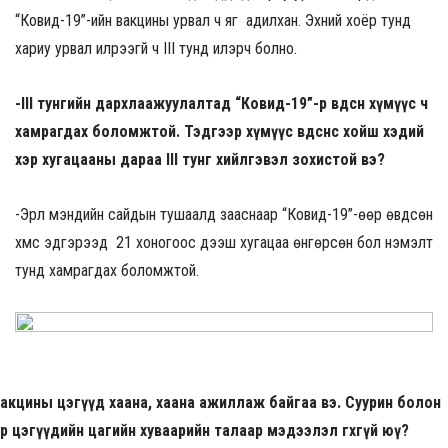
“Ковид-19”-ийн вакцины урвал ч яг адилхан. Эхний хоёр тунд
хариу урвал илрээгүй ч III тунд илэрч болно.
-III тунгийн дархлаажуулалтад “Ковид-19”-өөр өвдсөн хүмүүс ч
хамрагдах боломжтой. Тэдгээр хүмүүс өвдсөнөөсөө хойш хэдий
хэр хугацааны дараа III тунг хийлгэвэл зохистой вэ?
-Эрүүл мэндийн сайдын тушаалд зааснаар “Ковид-19”-өөр өвдсөн
хүмүүс эдгэрээд 21 хоногоос дээш хугацаа өнгөрсөн бол нэмэлт
тунд хамрагдах боломжтой.
Вакцины цэгүүд хаана, хаана ажиллаж байгаа вэ. Суурин болон
р цэгүүдийн цагийн хуваарийн талаар мэдээлэл өгөхгүй юү?