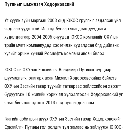
Путиныг шүүмжлэгч Ходорковский
Уг хууль зүйн маргаан 2003 онд ЮКОС группыг задалсан үйл
явдлаас үүдэлтэй. Ил тод бусаар явагдсан дуудлага
худалдаагаар 2004-2006 онуудад ЮКОС компанийг ОХУ-ын
төрийн өмчит компаниудад хэсэгчлэн худалдсан бөгөөд дийлэнх
хувийг эрчим хүчний Роснефть компани авсан билээ.
ЮКОС нь ОХУ-ын Ерөнхийлөгч Владимир Путиныг хурцаар
шүүмжлэгч, олигарх асан Михаил Ходорковскийнх байжээ.
ОХУ-ын Засгийн газар түүнийг татвараас зайлсхийсэн хэрэгт
буруутгаж 10 жилийн хорих ял хүлээлгэсэн. Ходорковский уг
ялыг биечлэн эдэлж 2013 онд суллагдсан юм.
Гаагийн арбитрын шүүх ОХУ-ын Засгийн газар Ходорковскийг
Ерөнхийлөгч Путины гол өрсөлдөгч тул замаас нь зайлуулж ЮКОС-