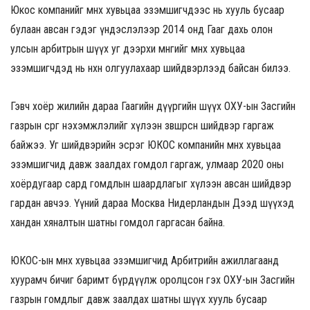
Юкос компанийг өмнөх хувьцаа эзэмшигчдээс нь хууль бусаар
булаан авсан гэдэг үндэслэлээр 2014 онд Гааг дахь олон
улсын арбитрын шүүх уг дээрхи мөнгийг өмнөх хувьцаа
эзэмшигчдэд нь нөхөн олгуулахаар шийдвэрлээд байсан билээ.
Гэвч хоёр жилийн дараа Гаагийн дүүргийн шүүх ОХУ-ын Засгийн
газрын сөрөг нэхэмжлэлийг хүлээн зөвшөөрсөн шийдвэр гаргаж
байжээ. Уг шийдвэрийн эсрэг ЮКОС компанийн өмнөх хувьцаа
эзэмшигчид давж заалдах гомдол гаргаж, улмаар 2020 оны
хоёрдугаар сард гомдлын шаардлагыг хүлээн авсан шийдвэр
гардан авчээ. Үүний дараа Москва Нидерландын Дээд шүүхэд
хандан хяналтын шатны гомдол гаргасан байна.
ЮКОС-ын өмнөх хувьцаа эзэмшигчид Арбитрийн ажиллагаанд
хуурамч бичиг баримт бүрдүүлж оролцсон гэх ОХУ-ын Засгийн
газрын гомдлыг давж заалдах шатны шүүх хууль бусаар