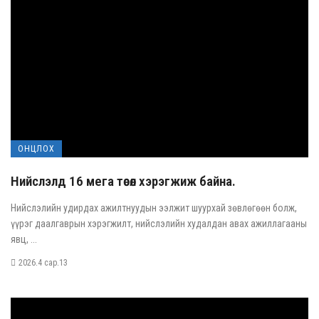
ОНЦЛОХ
Нийслэлд 16 мега төсөл хэрэгжиж байна.
Нийслэлийн удирдах ажилтнуудын ээлжит шуурхай зөвлөгөөн болж,
үүрэг даалгаврын хэрэгжилт, нийслэлийн худалдан авах ажиллагааны
явц, ...
2026.4 сар.13