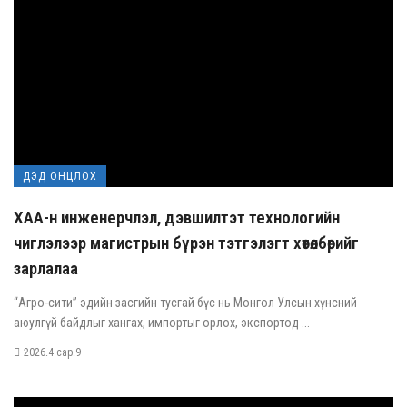
ДЭД ОНЦЛОХ
ХАА-н инженерчлэл, дэвшилтэт технологийн
чиглэлээр магистрын бүрэн тэтгэлэгт хөтөлбөрийг
зарлалаа
“Агро-сити” эдийн засгийн тусгай бүс нь Монгол Улсын хүнсний
аюулгүй байдлыг хангах, импортыг орлох, экспортод ...
2026.4 сар.9