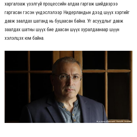
харгалзаж үзэлгүй процессийн алдаа гаргаж шийдвэрээ
гаргасан гэсэн үндэслэлээр Нидерландын дээд шүүх хэргийг
давж заалдах шатанд нь буцаасан байна. Уг асуудлыг давж
заалдах шатны шүүх бие даасан шүүх хуралдаанаар шүүн
хэлэлцэх юм байна.