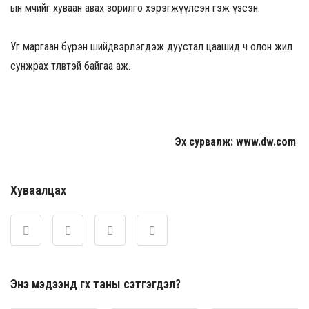
ын өмчийг хуваан авах зорилго хэрэгжүүлсэн гэж үзсэн.
Уг маргаан бүрэн шийдвэрлэгдэж дуустал цаашид ч олон жил
сунжрах төлөвтэй байгаа аж.
Эх сурвалж: www.dw.com
Хуваалцах
Энэ мэдээнд өгөх таны сэтгэгдэл?