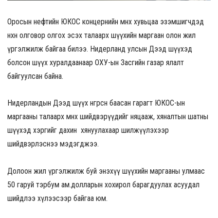
Оросын нефтийн ЮКОС концернийн өмнөх хувьцаа эзэмшигчдэд
нөхөн олговор олгох эсэх талаарх шүүхийн маргаан олон жил
үргэлжилж байгаа билээ. Нидерланд улсын Дээд шүүхэд
болсон шүүх хуралдаанаар ОХУ-ын Засгийн газар ялалт
байгуулсан байна.
Нидерландын Дээд шүүх өнгөрсөн баасан гарагт ЮКОС-ын
маргааны талаарх өмнөх шийдвэрүүдийг няцааж, хяналтын шатны
шүүхэд хэргийг дахин хянуулахаар шилжүүлэхээр
шийдвэрлэснээ мэдэгджээ.
Долоон жил үргэлжилж буй энэхүү шүүхийн маргааны улмаас
50 гаруй тэрбум ам.долларын хохирол барагдуулах асуудал
шийдлээ хүлээсээр байгаа юм.