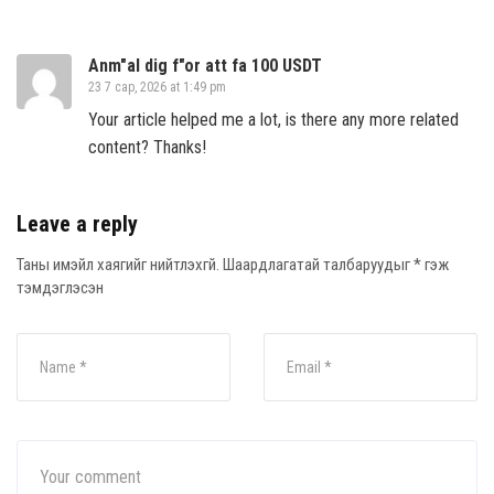
Anm"al dig f"or att fa 100 USDT
23 7 сар, 2026 at 1:49 pm
Your article helped me a lot, is there any more related
content? Thanks!
Leave a reply
Таны имэйл хаягийг нийтлэхгүй.
Шаардлагатай талбаруудыг
*
гэж
тэмдэглэсэн