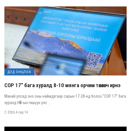
ДЭД ОНЦЛОХ
COP 17” бага хуралд 8-10 мянга орчим төлөөлөгч ирнэ
Манай улсад энэ оны наймдугаар сарын 17-28-нд болох “COP 17” бага
хуралд НҮБ-ын гишүүн улс ...
2026.4 сар.14