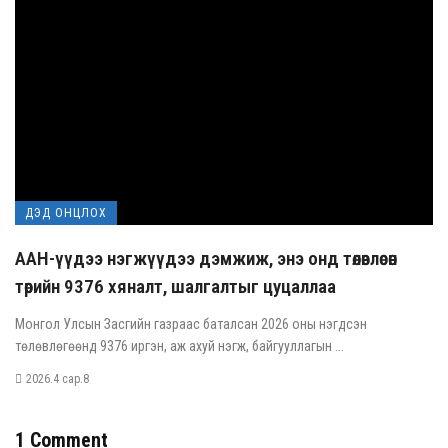
ДЭД ОНЦЛОХ
ААН-үүдээ нэгжүүдээ дэмжиж, энэ онд төлөвлөсөн
төрийн 9376 хяналт, шалгалтыг цуцаллаа
Монгол Улсын Засгийн газраас баталсан 2026 оны нэгдсэн
төлөвлөгөөнд 9376 иргэн, аж ахуй нэгж, байгууллагын ...
2026.4 сар.8
1 Comment