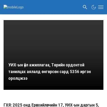
УИХ-ын үйл ажиллагаа, Төрийн ордонтой
танилцах аялалд өнгөрсөн сард 5356 иргэн
оролцжээ
ГХЯ: 2025 онд Ерөнхийлөгчийн 17, УИХ-ын даргын 5,