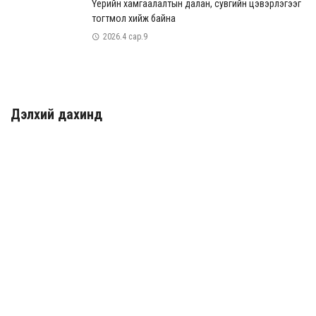
Үерийн хамгаалалтын далан, сувгийн цэвэрлэгээг
тогтмол хийж байна
2026.4 сар.9
Дэлхий дахинд