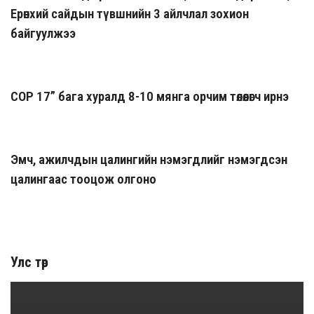
Ерөнхий сайдын түвшнийн 3 айлчлал зохион
байгуулжээ
COP 17” бага хуралд 8-10 мянга орчим төлөөлөгч ирнэ
Эмч, ажилчдын цалингийн нэмэгдлийг нэмэгдсэн
цалингаас тооцож олгоно
Улс төр