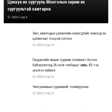
Цинхуа их сургууль Монголын зарим их
сургуультай хамтарна
2026.5 сар.4
Эмч, ажилчдын цалингийн нэмэгдлийг нэмэгдсэн
цалингаас тооцож олгоно
2026.4 сар.14
Гандангийн жишиг гудамж тохижилт, бүтээн
байгуулалтад 36 нэгж талбарыг чөлөөлж, 82-т нь
үнэлгээ хийжээ
2026.4 сар.13
Чингүнжавын гудамжийг тохижууллаа
2026.4 сар.13