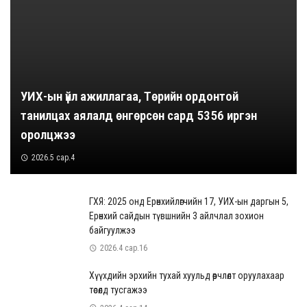
УИХ-ын үйл ажиллагаа, Төрийн ордонтой
танилцах аялалд өнгөрсөн сард 5356 иргэн
оролцжээ
2026.5 сар.4
ГХЯ: 2025 онд Ерөнхийлөгчийн 17, УИХ-ын даргын 5,
Ерөнхий сайдын түвшнийн 3 айлчлал зохион
байгуулжээ
2026.4 сар.16
Хүүхдийн эрхийн тухай хуульд өөрчлөлт оруулахаар
төсөлд тусгажээ