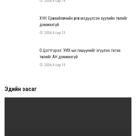
2026.4 сар.14
ХҮН: Ерөнхийлөгчийн өргөн мэдүүлсэн хуулийн төслийг
дэмжихгүй
2026.4 сар.13
О.Цогтгэрэл: УИХ-ын гишүүнийг эгүүлэн татах
төслийг АН дэмжихгүй
2026.4 сар.13
Эдийн засаг