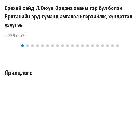
Ерөнхий сайд Л.Оюун-Эрдэнэ хааны гэр бүл болон
Британийн ард түмэнд эмгэнэл илэрхийлж, хүндэтгэл
үзүүлэв
2022.9 сар.20
Ярилцлага