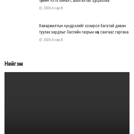
төрийн 9376 хяналт, шалгалтыг цуцаллаа
2026.4 сар.8
Хаваржилтын хүндрэлийг хохирол багатай даван
туулах зардлыг Засгийн газрын нөөц сангаас гаргана
2026.4 сар.8
Нийгэм