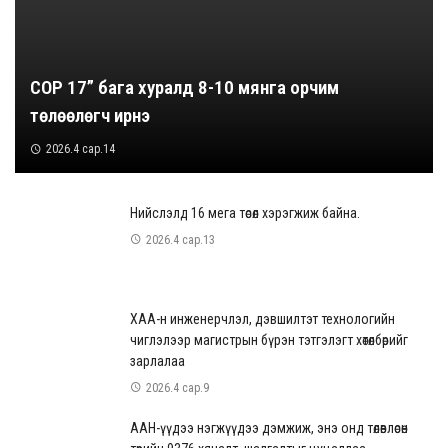
COP 17” бага хуралд 8-10 мянга орчим
төлөөлөгч ирнэ
2026.4 сар.14
Нийслэлд 16 мега төсөл хэрэгжиж байна.
2026.4 сар.13
ХАА-н инженерчлэл, дэвшилтэт технологийн
чиглэлээр магистрын бүрэн тэтгэлэгт хөтөлбөрийг
зарлалаа
2026.4 сар.9
ААН-үүдээ нэгжүүдээ дэмжиж, энэ онд төлөвлөсөн